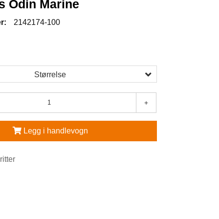
s Odin Marine
r:
2142174-100
5
Størrelse
+
Legg i handlevogn
ritter