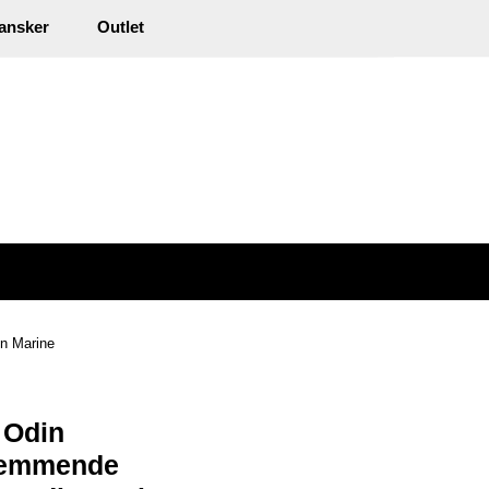
0
ansker
Outlet
kl. mva.
Min side
Infosenter
Favoritter
n Marine
 Odin
emmende