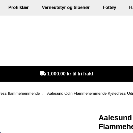
Profilklær
Verneutstyr og tilbehør
Fottøy
H
in
1.000,00 kr til fri frakt
dress flammehemmende
Aalesund Odin Flammehemmende Kjeledress Odi
Aalesund
Flammeh