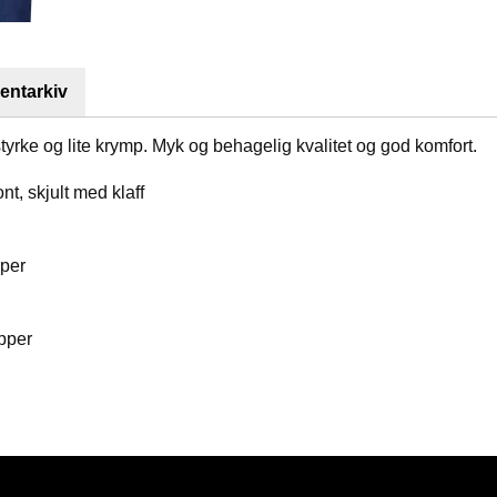
ntarkiv
yrke og lite krymp. Myk og behagelig kvalitet og god komfort.
nt, skjult med klaff
pper
pper