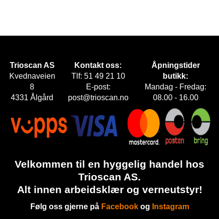
Trioscan AS
Kontakt oss:
Åpningstider
Kvednaveien
Tlf: 51 49 21 10
butikk:
8
E-post:
Mandag - Fredag:
4331 Ålgård
post@trioscan.no
08.00 - 16.00
Velkommen til en hyggelig handel hos
Trioscan AS.
Alt innen arbeidsklær og verneutstyr!
Følg oss gjerne på
Facebook
og
Instagram