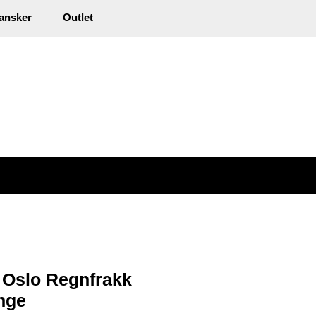
0
ansker
Outlet
kl. mva.
Min side
Infosenter
Favoritter
 Oslo Regnfrakk
nge