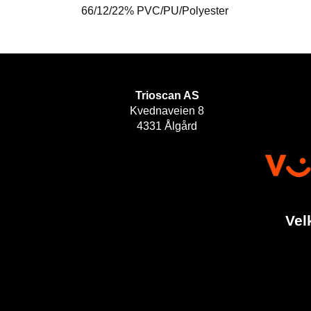
66/12/22% PVC/PU/Polyester
Trioscan AS
Kvednaveien 8
4331 Ålgård
Vel