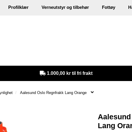
Profilklær
Verneutstyr og tilbehør
Fottøy
H
in
1.000,00 kr til fri frakt
nlighet
Aalesund Oslo Regnfrakk Lang Orange
Aalesund
Lang Ora