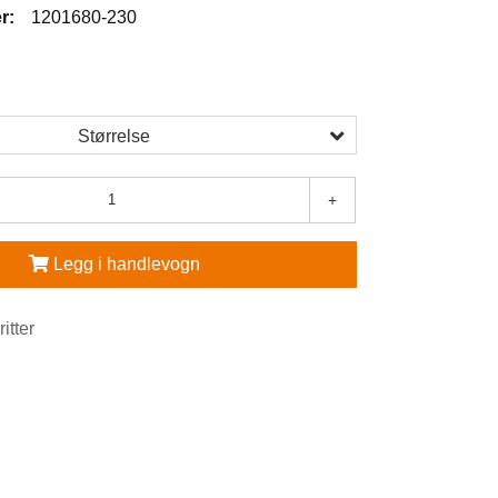
r:
1201680-230
5
Størrelse
+
Legg i handlevogn
ritter