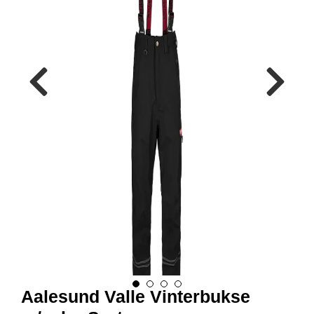
R
B
E
I
D
S
K
L
Æ
R
P
R
O
F
I
L
K
L
Æ
R
Aalesund Valle Vinterbukse