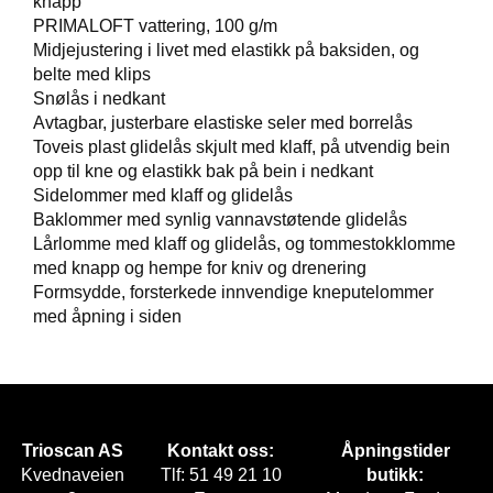
knapp
E
PRIMALOFT vattering, 100 g/m
T
Midjejustering i livet med elastikk på baksiden, og
belte med klips
Snølås i nedkant
Avtagbar, justerbare elastiske seler med borrelås
Toveis plast glidelås skjult med klaff, på utvendig bein
opp til kne og elastikk bak på bein i nedkant
Sidelommer med klaff og glidelås
Baklommer med synlig vannavstøtende glidelås
Lårlomme med klaff og glidelås, og tommestokklomme
med knapp og hempe for kniv og drenering
Formsydde, forsterkede innvendige kneputelommer
med åpning i siden
Trioscan AS
Kontakt oss:
Åpningstider
Kvednaveien
Tlf: 51 49 21 10
butikk: