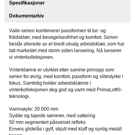
Spesifikasjoner
F
Dokumentarkiv
O
T
T
Valle-serien kombinerer passformen til tur- og
Ø
fritidsklær, med bevegelsesfrihet og komfort. Serien
Y
består allerede av et bredt utvalg arbeidsklær, som har
tatt markedet med storm siden lansering. Nå lanserer
vi vinterkolleksjonen.
H
A
Vinterklærne er utviklet etter samme prinsipp som
N
serien for øvrig, med komfort, passform og slitestyrke i
S
fokus. Samtidig holder arbeidsklærne i
K
vinterkolleksjonen deg god og varm med PrimaLoft®-
E
R
teknologi.
Vannsøyle: 20 000 mm
Sydde og tapede sømmer, med vattering
O
U
50 mm segmentert påsveiset refleks
T
Enveis glidelås i gylf, skjult med klaff og synlig metall
L