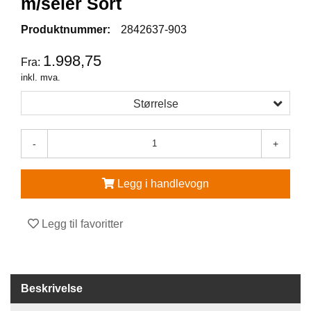
m/seler Sort
V
Produktnummer:
2842637-903
E
R
1.998,75
Fra:
N
inkl. mva.
E
U
Størrelse
T
S
T
-
+
Y
R
O
Legg i handlevogn
G
T
I
Legg til favoritter
L
B
E
H
Ø
Beskrivelse
R