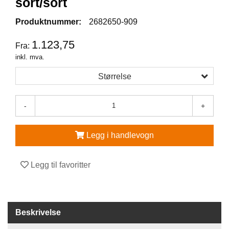
sort/sort
V
Produktnummer:
2682650-909
E
R
1.123,75
Fra:
N
inkl. mva.
E
U
Størrelse
T
S
T
-
+
Y
R
O
Legg i handlevogn
G
T
I
Legg til favoritter
L
B
E
H
Ø
Beskrivelse
R