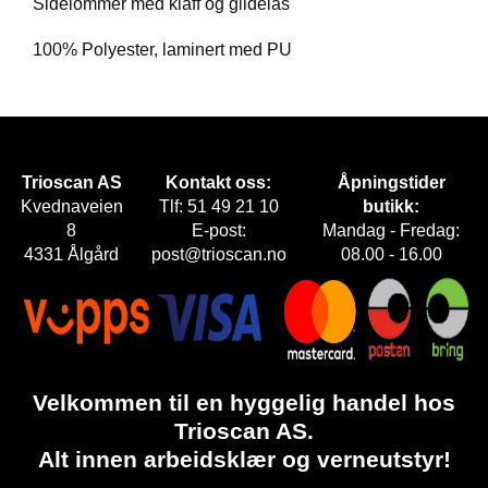
Sidelommer med klaff og glidelås
E
T
100% Polyester, laminert med PU
Trioscan AS
Kontakt oss:
Åpningstider
Kvednaveien
Tlf: 51 49 21 10
butikk:
8
E-post:
Mandag - Fredag:
4331 Ålgård
post@trioscan.no
08.00 - 16.00
Velkommen til en hyggelig handel hos
Trioscan AS.
Alt innen arbeidsklær og verneutstyr!