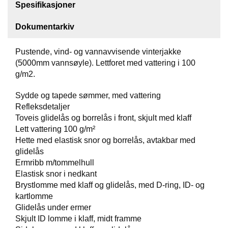
Spesifikasjoner
F
Dokumentarkiv
O
T
T
Pustende, vind- og vannavvisende vinterjakke
Ø
(5000mm vannsøyle). Lettforet med vattering i 100
Y
g/m2.
Sydde og tapede sømmer, med vattering
H
Refleksdetaljer
A
Toveis glidelås og borrelås i front, skjult med klaff
N
Lett vattering 100 g/m²
S
Hette med elastisk snor og borrelås, avtakbar med
K
glidelås
E
R
Ermribb m/tommelhull
Elastisk snor i nedkant
Brystlomme med klaff og glidelås, med D-ring, ID- og
kartlomme
O
U
Glidelås under ermer
T
Skjult ID lomme i klaff, midt framme
L