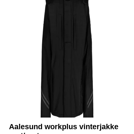
R
B
E
I
D
S
K
L
Æ
R
P
R
O
F
I
L
K
L
Æ
R
Aalesund workplus vinterjakke