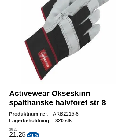
R
B
E
I
D
S
K
L
Æ
R
P
R
O
Activewear Okseskinn
F
I
spalthanske halvforet str 8
L
K
Produktnummer:
ARB2215-8
L
Lagerbeholdning:
320 stk.
Æ
R
36,25
21,25
-41 %