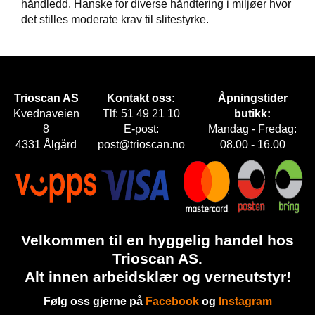
håndledd. Hanske for diverse håndtering i miljøer hvor
det stilles moderate krav til slitestyrke.
F
O
T
T
Ø
Y
Trioscan AS
Kontakt oss:
Åpningstider
Kvednaveien
Tlf: 51 49 21 10
butikk:
8
E-post:
Mandag - Fredag:
H
4331 Ålgård
post@trioscan.no
08.00 - 16.00
A
N
S
K
E
R
Velkommen til en hyggelig handel hos
Trioscan AS.
O
Alt innen arbeidsklær og verneutstyr!
U
T
Følg oss gjerne på
Facebook
og
Instagram
L