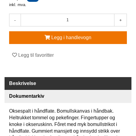
inkl. mva.
V
E
-
+
R
N
E
Legg i handlevogn
U
T
S
Legg til favoritter
T
Y
R
O
G
Beskrivelse
T
I
Dokumentarkiv
L
B
E
Oksespalt i håndflate. Bomullskanvas i håndbak.
H
Heltrukket tommel og pekefinger. Fingertupper og
Ø
knoke i okseruskinn. Fôret med myk bomullstrikot i
R
håndflate. Gummiert mansjett og innsydd strikk over