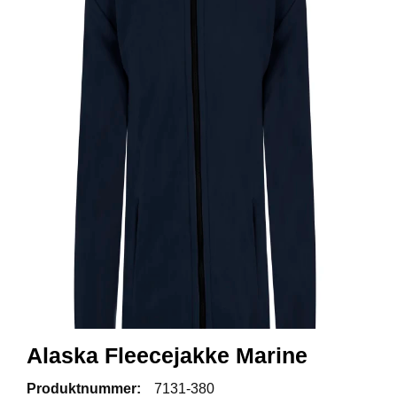
R
B
E
I
D
S
K
L
Æ
R
P
R
O
F
I
L
K
L
Alaska Fleecejakke Marine
Æ
R
Produktnummer:
7131-380