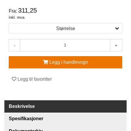
311,25
Fra:
V
E
inkl. mva.
R
N
Størrelse
E
U
T
-
+
S
T
Y
Legg i handlevogn
R
O
G
Legg til favoritter
T
I
L
B
E
Beskrivelse
H
Ø
Spesifikasjoner
R