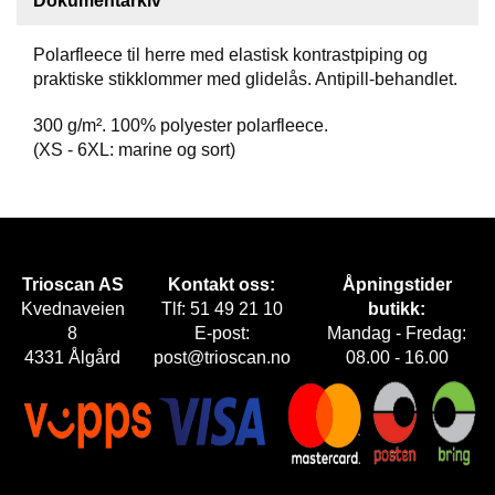
Dokumentarkiv
F
Polarfleece til herre med elastisk kontrastpiping og
O
praktiske stikklommer med glidelås. Antipill-behandlet.
T
T
300 g/m². 100% polyester polarfleece.
Ø
Y
(XS - 6XL: marine og sort)
H
A
N
Trioscan AS
Kontakt oss:
Åpningstider
S
K
Kvednaveien
Tlf: 51 49 21 10
butikk:
E
8
E-post:
Mandag - Fredag:
R
4331 Ålgård
post@trioscan.no
08.00 - 16.00
O
U
T
L