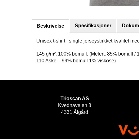
Spesifikasjoner
Dokume
Beskrivelse
Unisex t-shirt i single jerseystrikket kvalitet 
145 g/m². 100% bomull. (Melert: 85% bomull / 
110 Aske – 99% bomull 1% viskose)
Trioscan AS
Kvednaveien 8
4331 Ålgård