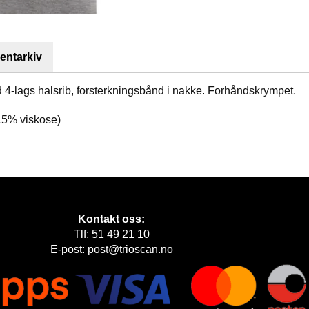
ntarkiv
med 4-lags halsrib, forsterkningsbånd i nakke. Forhåndskrympet.
15% viskose)
Kontakt oss:
Tlf: 51 49 21 10
E-post: post@trioscan.no