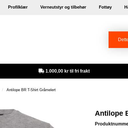
Profilklær
Verneutstyr og tilbehør
Fottøy
H
in
Dette
1.000,00 kr til fri frakt
Antilope BR T-Shirt Gråmelert
Antilope 
Produktnumme