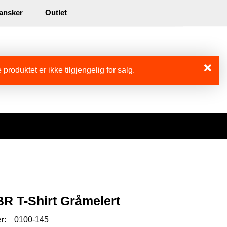
0
ansker
Outlet
kl. mva.
Min side
Infosenter
Favoritter
 produktet er ikke tilgjengelig for salg.
BR T-Shirt Gråmelert
r:
0100-145