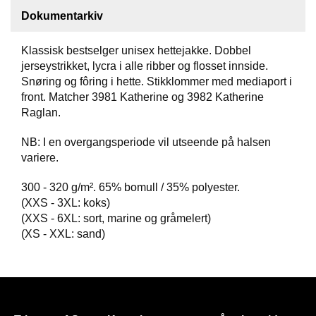
Dokumentarkiv
F
O
Klassisk bestselger unisex hettejakke. Dobbel
T
jerseystrikket, lycra i alle ribber og flosset innside.
T
Ø
Snøring og fôring i hette. Stikklommer med mediaport i
Y
front. Matcher 3981 Katherine og 3982 Katherine
Raglan.
NB: I en overgangsperiode vil utseende på halsen
H
A
variere.
N
S
300 - 320 g/m². 65% bomull / 35% polyester.
K
(XXS - 3XL: koks)
E
(XXS - 6XL: sort, marine og gråmelert)
R
(XS - XXL: sand)
O
U
T
L