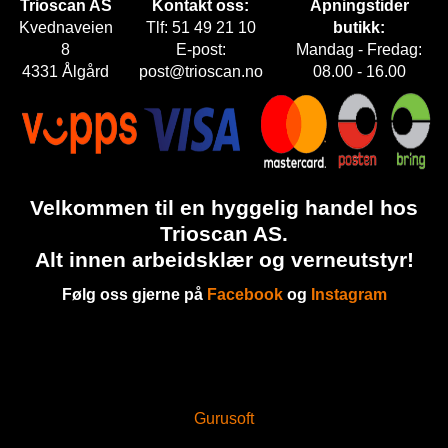
Trioscan AS
Kontakt oss:
Åpningstider
E
Kvednaveien
Tlf: 51 49 21 10
butikk:
T
8
E-post:
Mandag - Fredag:
4331 Ålgård
post@trioscan.no
08.00 - 16.00
Velkommen til en hyggelig handel hos
Trioscan AS.
Alt innen arbeidsklær og verneutstyr!
Følg oss gjerne på
Facebook
og
Instagram
Gurusoft