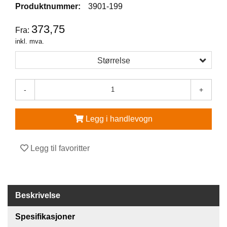
Produktnummer:
3901-199
V
373,75
E
Fra:
R
inkl. mva.
N
E
Størrelse
U
T
S
-
+
T
Y
R
Legg i handlevogn
O
G
T
Legg til favoritter
I
L
B
E
H
Beskrivelse
Ø
R
Spesifikasjoner