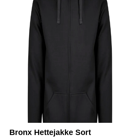
R
B
E
I
D
S
K
L
Æ
R
P
R
O
F
I
L
K
L
Æ
R
Bronx Hettejakke Sort