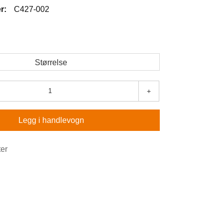
r:
C427-002
Størrelse
+
Legg i handlevogn
ter