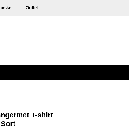
0
ansker
inkl. mva.
Outlet
Min side
Infosenter
Favoritter
ngermet T-shirt
 Sort