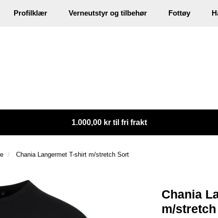
Profilklær
Verneutstyr og tilbehør
Fottøy
H
1.000,00 kr til fri frakt
te
Chania Langermet T-shirt m/stretch Sort
Chania La
m/stretch