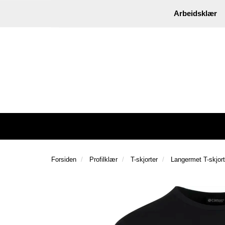
|
Instagram
Facebook
Arbeidsklær
Forsiden
Profilklær
T-skjorter
Langermet T-skjor