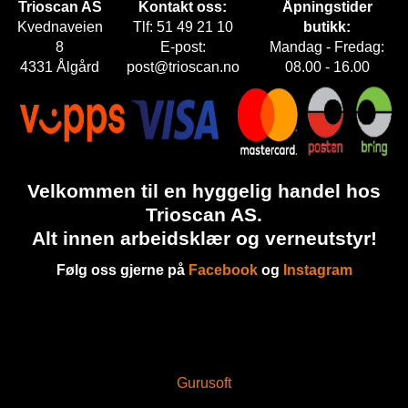
Trioscan AS
Kontakt oss:
Åpningstider
Kvednaveien
Tlf: 51 49 21 10
butikk:
8
E-post:
Mandag - Fredag:
4331 Ålgård
post@trioscan.no
08.00 - 16.00
Velkommen til en hyggelig handel hos
Trioscan AS.
Alt innen arbeidsklær og verneutstyr!
Følg oss gjerne på
Facebook
og
Instagram
Gurusoft