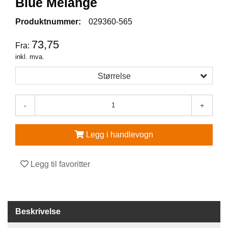
Blue Melange
V
Produktnummer:
029360-565
E
R
73,75
Fra:
N
inkl. mva.
E
U
Størrelse
T
S
T
-
+
Y
R
O
Legg i handlevogn
G
T
I
Legg til favoritter
L
B
E
H
Ø
Beskrivelse
R