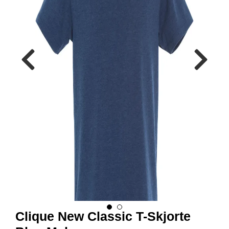
R
B
E
I
D
S
K
L
Æ
R
P
R
O
F
I
L
K
L
Æ
R
Clique New Classic T-Skjorte