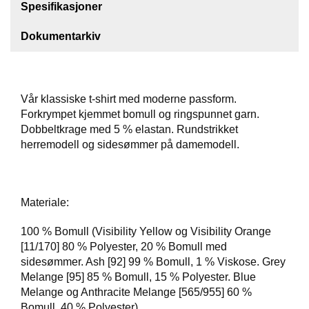
Spesifikasjoner
F
Dokumentarkiv
O
T
T
Ø
Y
Vår klassiske t-shirt med moderne passform.
Forkrympet kjemmet bomull og ringspunnet garn.
Dobbeltkrage med 5 % elastan. Rundstrikket
H
herremodell og sidesømmer på damemodell.
A
N
S
K
Materiale:
E
R
100 % Bomull (Visibility Yellow og Visibility Orange
[11/170] 80 % Polyester, 20 % Bomull med
sidesømmer. Ash [92] 99 % Bomull, 1 % Viskose. Grey
O
Melange [95] 85 % Bomull, 15 % Polyester. Blue
U
Melange og Anthracite Melange [565/955] 60 %
T
L
Bomull, 40 % Polyester)