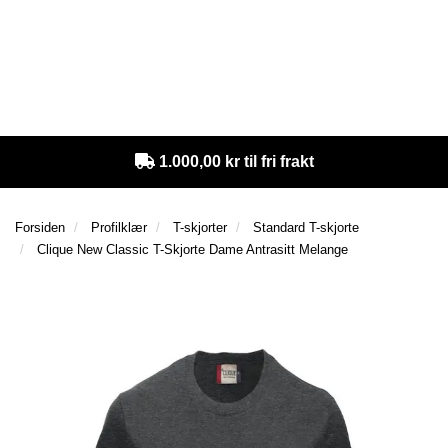
e
e
g
n
n
g
T
a
a
l
I
v
v
e
L
i
i
n
B
g
g
a
A
a
a
v
K
1.000,00 kr til fri frakt
E
t
t
i
T
i
i
g
I
o
o
a
L
Forsiden
Profilklær
T-skjorter
Standard T-skjorte
n
n
t
F
Clique New Classic T-Skjorte Dame Antrasitt Melange
i
O
o
R
n
S
I
D
E
N
A