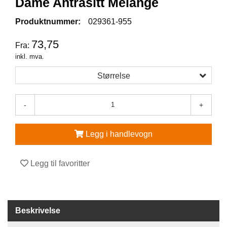
Dame Antrasitt Melange
V
Produktnummer:
029361-955
E
R
73,75
Fra:
N
inkl. mva.
E
U
Størrelse
T
S
T
-
+
Y
R
O
Legg i handlevogn
G
T
I
Legg til favoritter
L
B
E
H
Ø
Beskrivelse
R