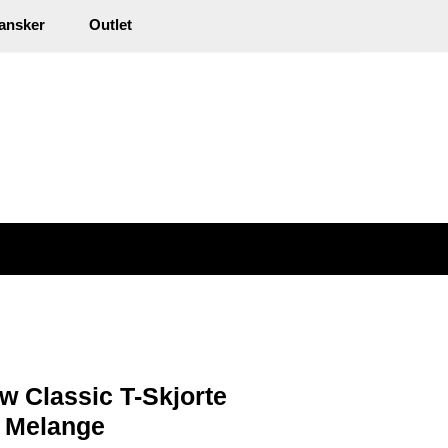
0
ansker
Outlet
kl. mva.
Min side
Infosenter
Favoritter
w Classic T-Skjorte
 Melange