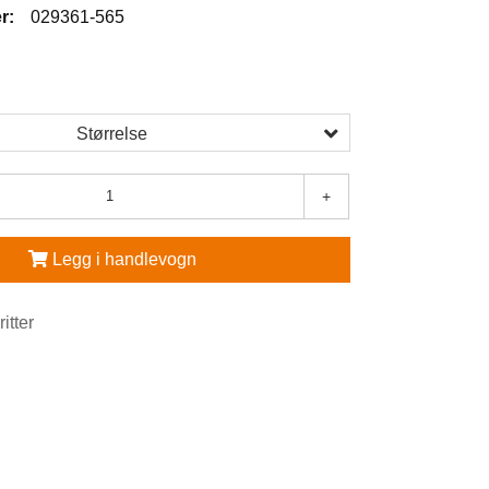
r:
029361-565
Størrelse
+
Legg i handlevogn
ritter