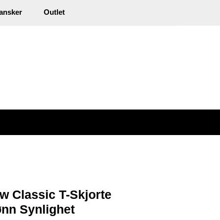
0
ansker
Outlet
kl. mva.
Min side
Infosenter
Favoritter
w Classic T-Skjorte
nn Synlighet