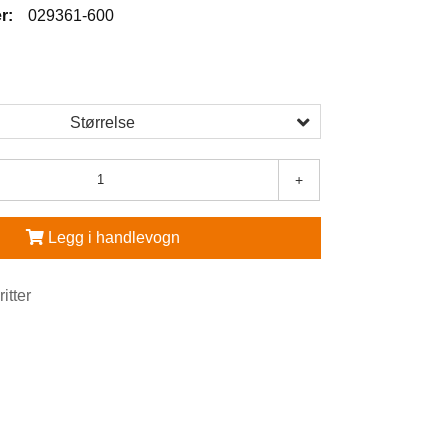
r:
029361-600
Størrelse
+
Legg i handlevogn
ritter