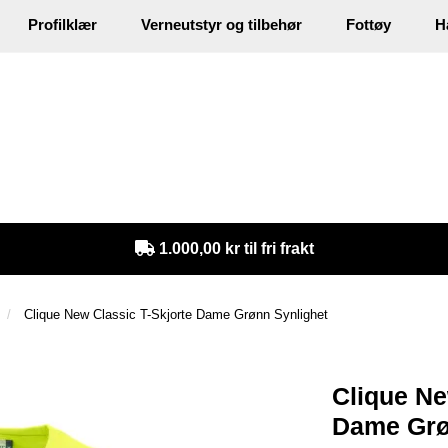
Profilklær
Verneutstyr og tilbehør
Fottøy
H
in
1.000,00 kr til fri frakt
Clique New Classic T-Skjorte Dame Grønn Synlighet
Clique Ne
Dame Grø