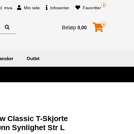
0
kl. mva.
Min side
Infosenter
Favoritter
0
Beløp
0,00
ansker
Outlet
w Classic T-Skjorte
n Synlighet Str L