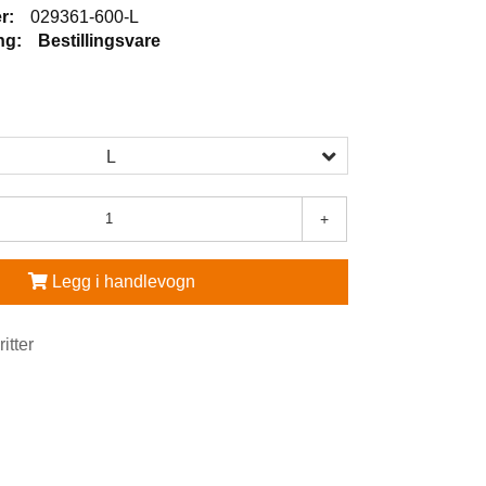
r:
029361-600-L
ng:
Bestillingsvare
L
+
Legg i handlevogn
ritter