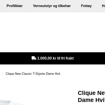
Profilklær
Verneutstyr og tilbehør
Fottøy
H
in
1.000,00 kr til fri frakt
Clique New Classic T-Skjorte Dame Hvit
Clique Ne
Dame Hvit