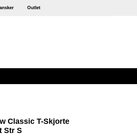
0
ansker
Outlet
kl. mva.
Min side
Infosenter
Favoritter
w Classic T-Skjorte
 Str S