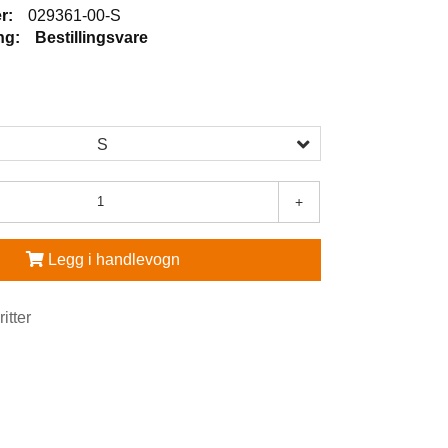
r:
029361-00-S
ng:
Bestillingsvare
S
+
Legg i handlevogn
ritter