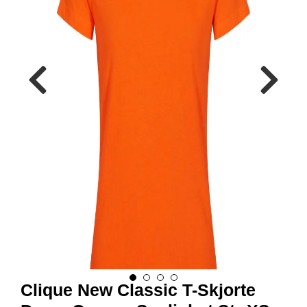
R
B
E
I
D
S
K
L
Æ
R
P
R
O
F
I
L
K
L
Æ
R
Clique New Classic T-Skjorte