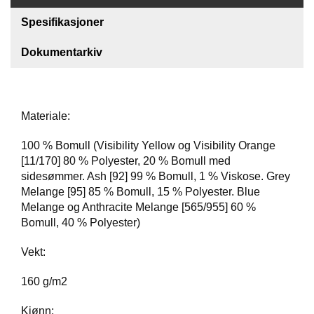
Spesifikasjoner
F
O
Dokumentarkiv
T
T
Ø
Y
Materiale:
H
100 % Bomull (Visibility Yellow og Visibility Orange
A
[11/170] 80 % Polyester, 20 % Bomull med
N
sidesømmer. Ash [92] 99 % Bomull, 1 % Viskose. Grey
S
Melange [95] 85 % Bomull, 15 % Polyester. Blue
K
Melange og Anthracite Melange [565/955] 60 %
E
R
Bomull, 40 % Polyester)
Vekt:
O
160 g/m2
U
T
L
Kjønn: