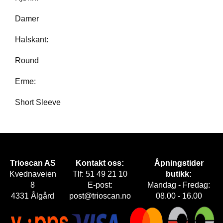
E
T
Damer
Halskant:
Round
Erme:
Short Sleeve
Trioscan AS
Kontakt oss:
Åpningstider
Kvednaveien
Tlf: 51 49 21 10
butikk:
8
E-post:
Mandag - Fredag:
4331 Ålgård
post@trioscan.no
08.00 - 16.00