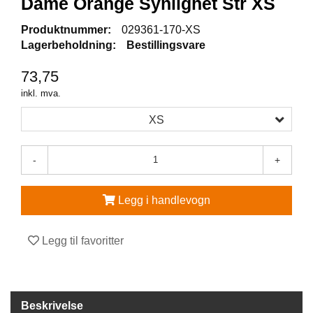
Dame Orange Synlighet Str XS
V
Produktnummer:
029361-170-XS
E
Lagerbeholdning:
Bestillingsvare
R
N
73,75
E
U
inkl. mva.
T
S
XS
T
Y
R
-
+
O
G
T
Legg i handlevogn
I
L
B
Legg til favoritter
E
H
Ø
R
Beskrivelse