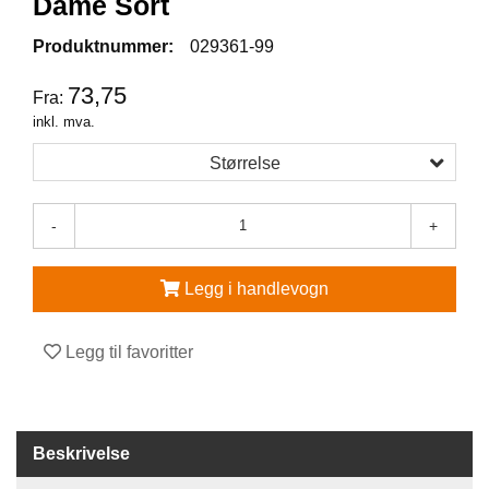
Dame Sort
V
Produktnummer:
029361-99
E
R
73,75
Fra:
N
inkl. mva.
E
U
Størrelse
T
S
T
-
+
Y
R
O
Legg i handlevogn
G
T
I
Legg til favoritter
L
B
E
H
Ø
Beskrivelse
R