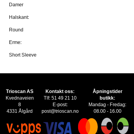
E
Damer
T
Halskant:
Round
Erme:
Short Sleeve
Trioscan AS
Kontakt oss:
Åpningstider
Kvednaveien
Tlf: 51 49 21 10
butikk:
8
E-post:
Mandag - Fredag:
4331 Ålgård
post@trioscan.no
08.00 - 16.00