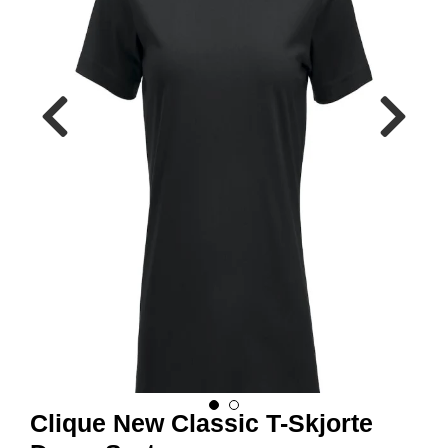
R
B
E
I
D
S
K
L
Æ
R
P
R
O
F
I
L
K
L
Æ
R
Clique New Classic T-Skjorte