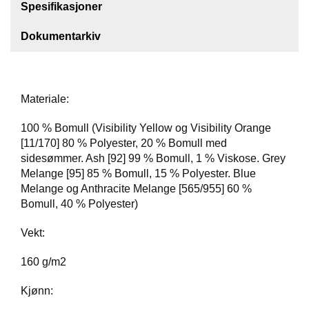
Spesifikasjoner
F
Dokumentarkiv
O
T
T
Ø
Y
Materiale:
100 % Bomull (Visibility Yellow og Visibility Orange
H
[11/170] 80 % Polyester, 20 % Bomull med
A
sidesømmer. Ash [92] 99 % Bomull, 1 % Viskose. Grey
N
Melange [95] 85 % Bomull, 15 % Polyester. Blue
S
Melange og Anthracite Melange [565/955] 60 %
K
Bomull, 40 % Polyester)
E
R
Vekt:
160 g/m2
O
U
Kjønn:
T
L