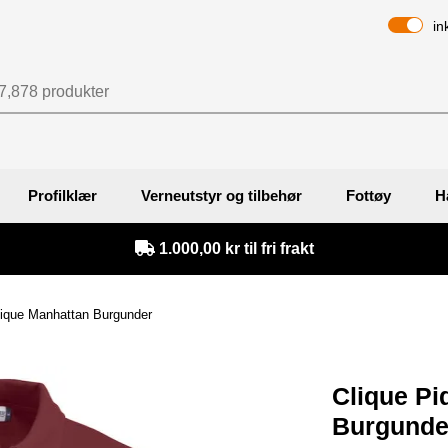
in
Profilklær
Verneutstyr og tilbehør
Fottøy
H
1.000,00 kr til fri frakt
Pique Manhattan Burgunder
Clique Pi
Burgunde