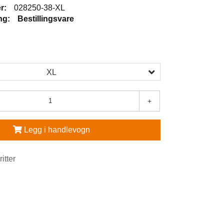
r:
028250-38-XL
ng:
Bestillingsvare
XL
+
Legg i handlevogn
ritter