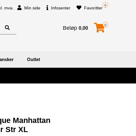
0
kl. mva.
Min side
Infosenter
Favoritter
0
Beløp
0,00
ansker
Outlet
que Manhattan
r Str XL