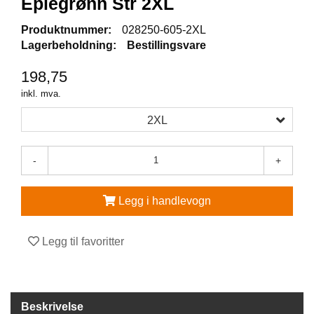
Eplegrønn Str 2XL
V
Produktnummer:
028250-605-2XL
E
Lagerbeholdning:
Bestillingsvare
R
N
198,75
E
U
inkl. mva.
T
S
2XL
T
Y
R
-
+
O
G
T
Legg i handlevogn
I
L
B
Legg til favoritter
E
H
Ø
R
Beskrivelse