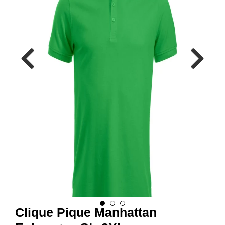
R
B
E
I
D
S
K
L
Æ
R
P
R
O
F
I
L
K
L
Æ
R
Clique Pique Manhattan