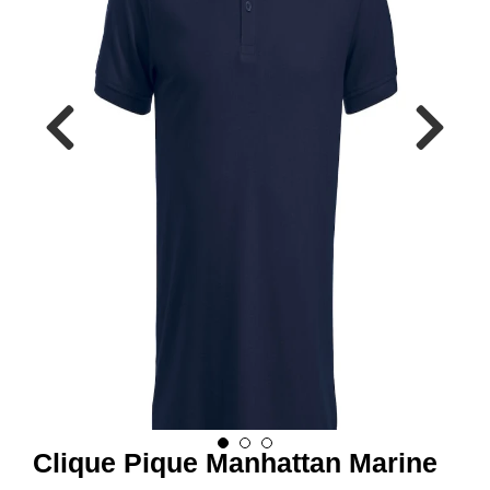
R
B
E
I
D
S
K
L
Æ
R
P
R
O
F
I
L
K
L
Æ
R
Clique Pique Manhattan Marine