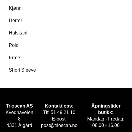
E
Kjønn:
T
Herrer
Halskant:
Polo
Erme:
Short Sleeve
Trioscan AS
Kontakt oss:
Åpningstider
Kvednaveien
Tlf: 51 49 21 10
butikk:
8
E-post:
Mandag - Fredag:
4331 Ålgård
post@trioscan.no
08.00 - 16.00