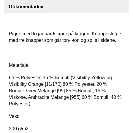
Dokumentarkiv
F
O
T
T
Pique med to jaquardstriper på kragen. Knappestolpe
Ø
Y
med tre knapper som går ton-i-ton og splitt i sidene.
H
Materiale:
A
N
S
65 % Polyester, 35 % Bomull (Visibility Yellow og
K
Visibility Orange [11/170] 80 % Polyester, 20 %
E
Bomull. Grey Melange [95] 85 % Bomull, 15 %
R
Viskose. Anthracite Melange [955] 60 % Bomull, 40 %
Polyester)
O
Vekt:
U
T
200 g/m2
L