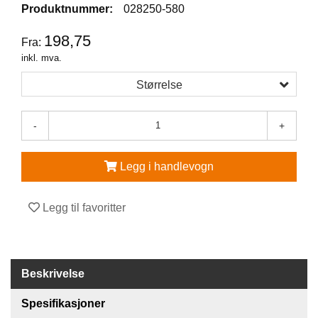
Produktnummer:
028250-580
V
198,75
E
Fra:
R
inkl. mva.
N
E
Størrelse
U
T
S
-
+
T
Y
R
Legg i handlevogn
O
G
T
Legg til favoritter
I
L
B
E
H
Beskrivelse
Ø
R
Spesifikasjoner