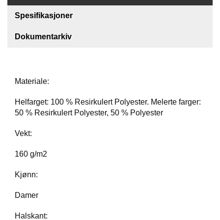
Spesifikasjoner
F
O
Dokumentarkiv
T
T
Ø
Y
Materiale:
H
Helfarget: 100 % Resirkulert Polyester. Melerte farger:
A
50 % Resirkulert Polyester, 50 % Polyester
N
S
Vekt:
K
E
160 g/m2
R
Kjønn:
O
Damer
U
T
Halskant:
L