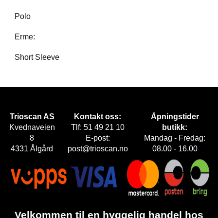
E
T
Polo
Erme:
Short Sleeve
Trioscan AS
Kontakt oss:
Åpningstider
Kvednaveien
Tlf: 51 49 21 10
butikk:
8
E-post:
Mandag - Fredag:
4331 Ålgård
post@trioscan.no
08.00 - 16.00
Velkommen til en hyggelig handel hos