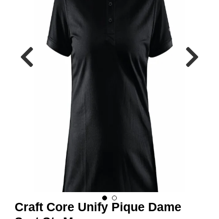
R
B
E
I
D
S
K
L
Æ
R
P
R
O
F
I
L
K
L
Æ
R
Craft Core Unify Pique Dame