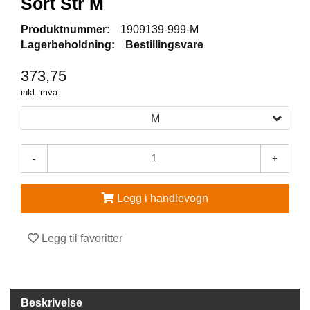
Sort Str M
V
Produktnummer:
1909139-999-M
E
Lagerbeholdning:
Bestillingsvare
R
N
373,75
E
U
inkl. mva.
T
S
M
T
Y
R
-
+
O
G
T
Legg i handlevogn
I
L
B
Legg til favoritter
E
H
Ø
R
Beskrivelse