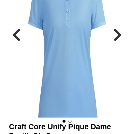
R
B
E
I
D
S
K
L
Æ
R
P
R
O
F
I
L
K
L
Æ
R
Craft Core Unify Pique Dame