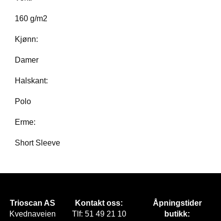
E
T
160 g/m2
Kjønn:
Damer
Halskant:
Polo
Erme:
Short Sleeve
Trioscan AS
Kontakt oss:
Åpningstider
Kvednaveien
Tlf: 51 49 21 10
butikk: