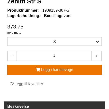
Zenith Str S
V
Produktnummer:
1909139-307-S
E
Lagerbeholdning:
Bestillingsvare
R
N
373,75
E
U
inkl. mva.
T
S
S
T
Y
R
-
+
O
G
T
Legg i handlevogn
I
L
B
Legg til favoritter
E
H
Ø
R
Beskrivelse