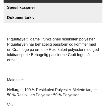
Spesifikasjoner
F
O
Dokumentarkiv
T
T
Ø
Y
Piquetrøye til dame i funksjonell resirkulert polyester.
Piquetrøyen har behagelig passform og kommer med
H
en Craft-logo på ermet. • Resirkulert polyester med god
A
fukttransport • Behagelig passform • Craft-logo på
N
ermet
S
K
E
R
Materiale:
Helfarget: 100 % Resirkulert Polyester. Melerte farger:
O
50 % Resirkulert Polyester, 50 % Polyester
U
T
L
Vekt: