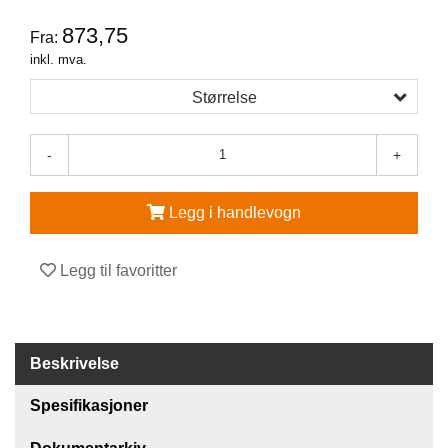
873,75
Fra:
V
E
inkl. mva.
R
N
Størrelse
E
U
T
-
+
S
T
Y
Legg i handlevogn
R
O
G
Legg til favoritter
T
I
L
B
E
Beskrivelse
H
Ø
Spesifikasjoner
R