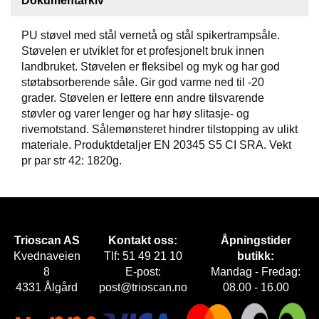
Dokumentarkiv
F
PU støvel med stål vernetå og stål spikertrampsåle.
O
Støvelen er utviklet for et profesjonelt bruk innen
T
landbruket. Støvelen er fleksibel og myk og har god
T
Ø
støtabsorberende såle. Gir god varme ned til -20
Y
grader. Støvelen er lettere enn andre tilsvarende
støvler og varer lenger og har høy slitasje- og
rivemotstand. Sålemønsteret hindrer tilstopping av ulikt
H
materiale. Produktdetaljer EN 20345 S5 CI SRA. Vekt
A
pr par str 42: 1820g.
N
S
K
E
R
Trioscan AS
Kontakt oss:
Åpningstider
Kvednaveien
Tlf: 51 49 21 10
butikk:
8
E-post:
Mandag - Fredag:
O
4331 Ålgård
post@trioscan.no
08.00 - 16.00
U
T
L