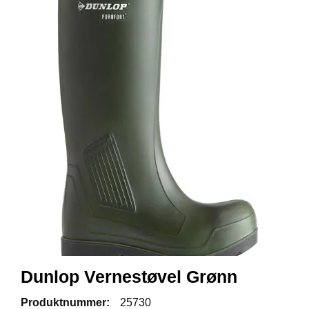
R
B
E
I
D
S
K
L
Æ
R
P
R
O
F
I
L
K
L
Dunlop Vernestøvel Grønn
Æ
R
Produktnummer:
25730