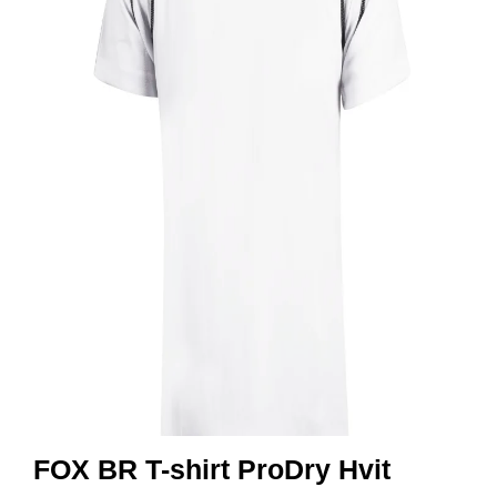
R
B
E
I
D
S
K
L
Æ
R
P
R
O
F
I
L
K
L
Æ
R
FOX BR T-shirt ProDry Hvit