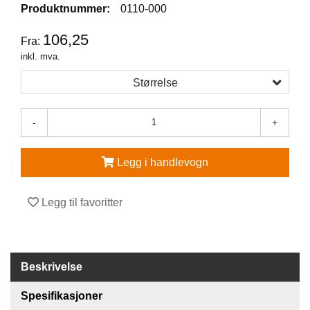
Produktnummer:
0110-000
V
106,25
E
Fra:
R
inkl. mva.
N
E
Størrelse
U
T
S
-
+
T
Y
R
Legg i handlevogn
O
G
T
Legg til favoritter
I
L
B
E
H
Beskrivelse
Ø
R
Spesifikasjoner