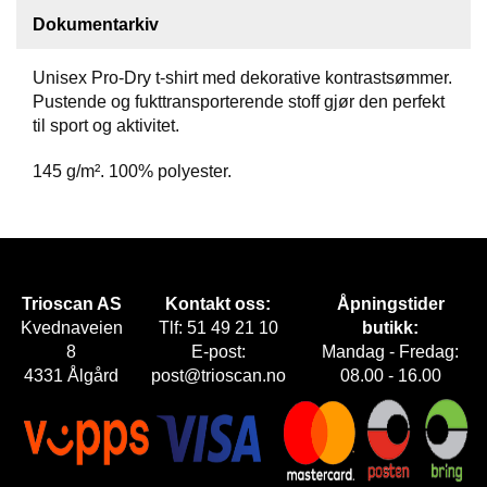
Dokumentarkiv
F
O
Unisex Pro-Dry t-shirt med dekorative kontrastsømmer.
T
Pustende og fukttransporterende stoff gjør den perfekt
T
Ø
til sport og aktivitet.
Y
145 g/m². 100% polyester.
H
A
N
S
K
Trioscan AS
Kontakt oss:
Åpningstider
E
Kvednaveien
Tlf: 51 49 21 10
butikk:
R
8
E-post:
Mandag - Fredag:
4331 Ålgård
post@trioscan.no
08.00 - 16.00
O
U
T
L