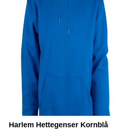
R
B
E
I
D
S
K
L
Æ
R
P
R
O
F
I
L
K
L
Æ
R
Harlem Hettegenser Kornblå