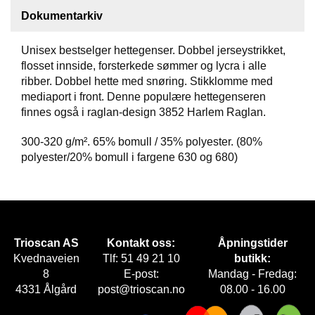
Dokumentarkiv
F
O
Unisex bestselger hettegenser. Dobbel jerseystrikket,
T
flosset innside, forsterkede sømmer og lycra i alle
T
Ø
ribber. Dobbel hette med snøring. Stikklomme med
Y
mediaport i front. Denne populære hettegenseren
finnes også i raglan-design 3852 Harlem Raglan.
300-320 g/m². 65% bomull / 35% polyester. (80%
H
A
polyester/20% bomull i fargene 630 og 680)
N
S
K
E
R
Trioscan AS
Kontakt oss:
Åpningstider
Kvednaveien
Tlf: 51 49 21 10
butikk:
O
8
E-post:
Mandag - Fredag:
U
4331 Ålgård
post@trioscan.no
08.00 - 16.00
T
L