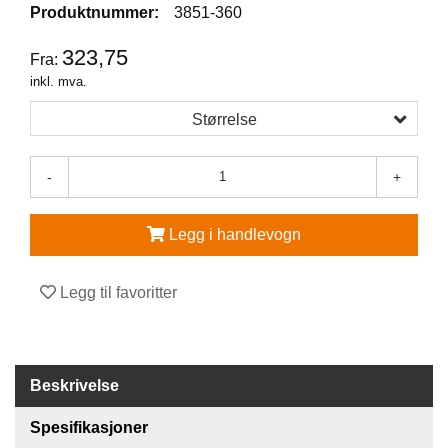
Produktnummer:
3851-360
V
323,75
E
Fra:
R
inkl. mva.
N
E
Størrelse
U
T
S
-
+
T
Y
R
Legg i handlevogn
O
G
T
Legg til favoritter
I
L
B
E
H
Beskrivelse
Ø
R
Spesifikasjoner