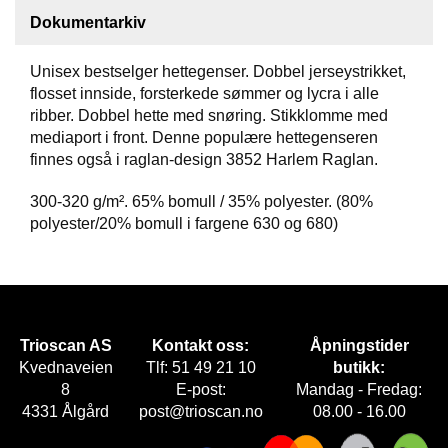
Dokumentarkiv
F
O
Unisex bestselger hettegenser. Dobbel jerseystrikket,
T
flosset innside, forsterkede sømmer og lycra i alle
T
Ø
ribber. Dobbel hette med snøring. Stikklomme med
Y
mediaport i front. Denne populære hettegenseren
finnes også i raglan-design 3852 Harlem Raglan.
300-320 g/m². 65% bomull / 35% polyester. (80%
H
A
polyester/20% bomull i fargene 630 og 680)
N
S
K
E
R
Trioscan AS
Kontakt oss:
Åpningstider
Kvednaveien
Tlf: 51 49 21 10
butikk:
O
8
E-post:
Mandag - Fredag:
U
4331 Ålgård
post@trioscan.no
08.00 - 16.00
T
L