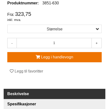
Produktnummer:
3851-630
V
323,75
E
Fra:
R
inkl. mva.
N
E
Størrelse
U
T
S
-
+
T
Y
R
Legg i handlevogn
O
G
T
Legg til favoritter
I
L
B
E
H
Beskrivelse
Ø
R
Spesifikasjoner