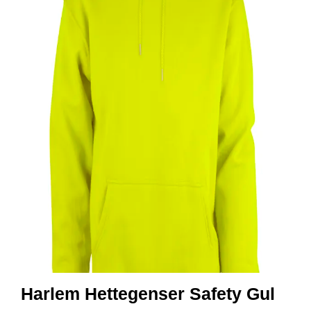
R
B
E
I
D
S
K
L
Æ
R
P
R
O
F
I
L
K
L
Æ
R
Harlem Hettegenser Safety Gul