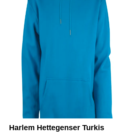
R
B
E
I
D
S
K
L
Æ
R
P
R
O
F
I
L
K
L
Æ
R
Harlem Hettegenser Turkis