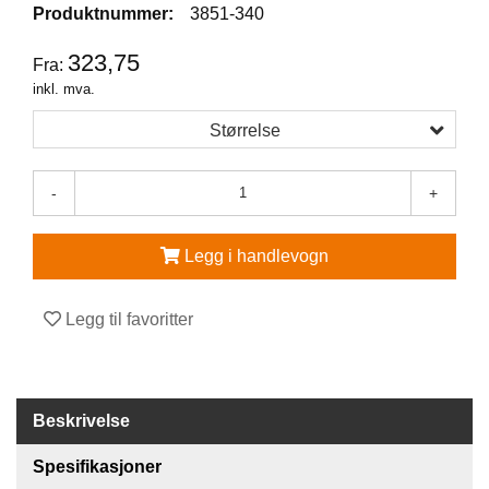
Produktnummer:
3851-340
V
323,75
E
Fra:
R
inkl. mva.
N
E
Størrelse
U
T
S
-
+
T
Y
R
Legg i handlevogn
O
G
T
Legg til favoritter
I
L
B
E
H
Beskrivelse
Ø
R
Spesifikasjoner