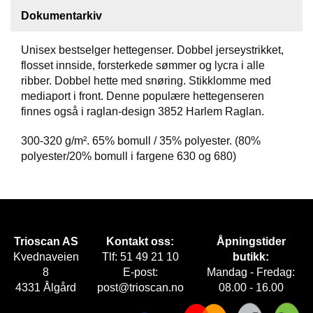
Dokumentarkiv
F
O
Unisex bestselger hettegenser. Dobbel jerseystrikket,
T
flosset innside, forsterkede sømmer og lycra i alle
T
Ø
ribber. Dobbel hette med snøring. Stikklomme med
Y
mediaport i front. Denne populære hettegenseren
finnes også i raglan-design 3852 Harlem Raglan.
300-320 g/m². 65% bomull / 35% polyester. (80%
H
A
polyester/20% bomull i fargene 630 og 680)
N
S
K
E
R
Trioscan AS
Kontakt oss:
Åpningstider
Kvednaveien
Tlf: 51 49 21 10
butikk:
O
8
E-post:
Mandag - Fredag:
U
4331 Ålgård
post@trioscan.no
08.00 - 16.00
T
L