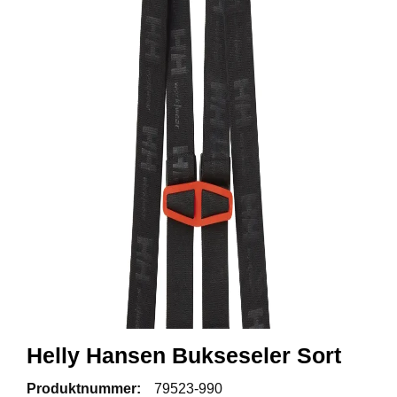
R
B
E
I
D
S
K
L
Æ
R
P
R
O
F
I
L
K
L
Helly Hansen Bukseseler Sort
Æ
R
Produktnummer:
79523-990