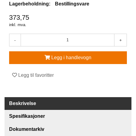
Lagerbeholdning:
Bestillingsvare
V
373,75
E
R
inkl. mva.
N
E
-
+
U
T
S
Legg i handlevogn
T
Y
R
O
Legg til favoritter
G
T
I
L
Beskrivelse
B
E
H
Spesifikasjoner
Ø
R
Dokumentarkiv