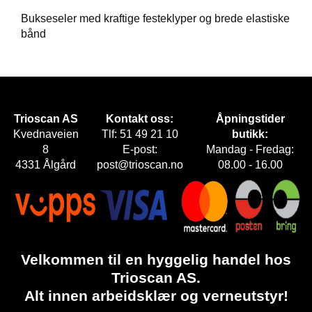
Bukseseler med kraftige festeklyper og brede elastiske
F
bånd
O
T
T
Ø
Y
Trioscan AS
Kontakt oss:
Åpningstider
Kvednaveien
Tlf: 51 49 21 10
butikk:
H
8
E-post:
Mandag - Fredag:
A
4331 Ålgård
post@trioscan.no
08.00 - 16.00
N
S
K
E
R
Velkommen til en hyggelig handel hos
O
Trioscan AS.
U
Alt innen arbeidsklær og verneutstyr!
T
L