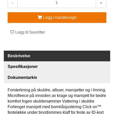
-
+
V
E
Legg i handlevogn
R
N
E
Legg til favoritter
U
T
S
T
Y
Beskrivelse
R
O
Spesifikasjoner
G
T
I
Dokumentarkiv
L
B
Forsterkning på skuldre, albuer, mansjetter og i linning.
E
Microfleece på innsiden av krage og mansjett for bedre
H
komfort Ingen skuldersømmer Vattering i skuldre
Ø
R
Forlenget mansjett med borrelåsjustering Click on™
festeløkke under brystlommes klaff for feste av ID-kort