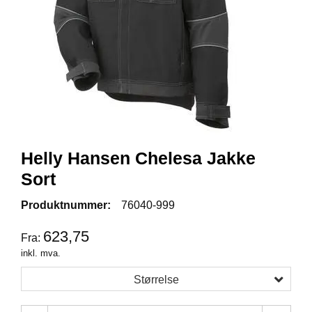
R
B
E
I
D
S
K
L
Æ
R
Helly Hansen Chelesa Jakke
P
Sort
R
O
Produktnummer:
76040-999
F
I
623,75
L
Fra:
K
inkl. mva.
L
Æ
Størrelse
R