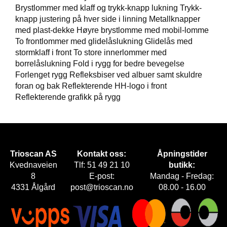
Brystlommer med klaff og trykk-knapp lukning Trykk-
knapp justering på hver side i linning Metallknapper
F
O
med plast-dekke Høyre brystlomme med mobil-lomme
T
To frontlommer med glidelåslukning Glidelås med
T
stormklaff i front To store innerlommer med
Ø
borrelåslukning Fold i rygg for bedre bevegelse
Y
Forlenget rygg Refleksbiser ved albuer samt skuldre
foran og bak Reflekterende HH-logo i front
Reflekterende grafikk på rygg
H
A
N
S
K
E
Trioscan AS
Kontakt oss:
Åpningstider
R
Kvednaveien
Tlf: 51 49 21 10
butikk:
8
E-post:
Mandag - Fredag:
4331 Ålgård
post@trioscan.no
08.00 - 16.00
O
U
T
L