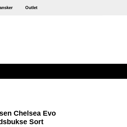
0
ansker
inkl. mva.
Outlet
Min side
Infosenter
Favoritter
nsen Chelsea Evo
dsbukse Sort