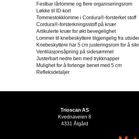
Festbar lårlomme og flere organiseringsrom
Løkke til ID-kort
Tommestokklomme i Cordura®-forsterket stoff
Cordura®-forsterkningsstoff på knær
Artikulerte knær for økt bevegelighet
Lommer til knebeskyttere tilgjengelig fra utside
Knebeskyttere har 5 cm justeringsrom for å sik
Ventilasjonsåpning på sidesømmet
Justerbart nedre ben med trykknapper
Mulighet for å forlenge benet med 5 cm
Refleksdetaljer
Trioscan AS
Kvednaveien 8
4331 Ålgård