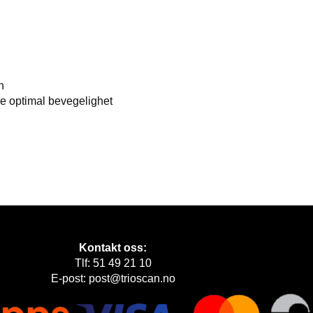
n
re optimal bevegelighet
Kontakt oss:
Tlf: 51 49 21 10
E-post: post@trioscan.no