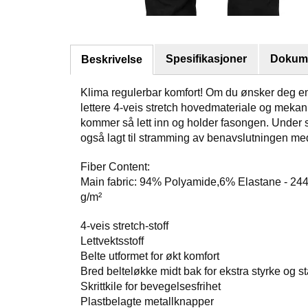
Spesifikasjoner
Dokume
Beskrivelse
Klima regulerbar komfort! Om du ønsker deg en 
lettere 4-veis stretch hovedmateriale og mekani
kommer så lett inn og holder fasongen. Under sa
også lagt til stramming av benavslutningen me
Fiber Content:
Main fabric: 94% Polyamide,6% Elastane - 244
g/m²
4-veis stretch-stoff
Lettvektsstoff
Belte utformet for økt komfort
Bred belteløkke midt bak for ekstra styrke og sta
Skrittkile for bevegelsesfrihet
Plastbelagte metallknapper