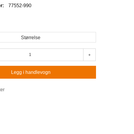
r:
77552-990
5
Størrelse
+
Legg i handlevogn
ter