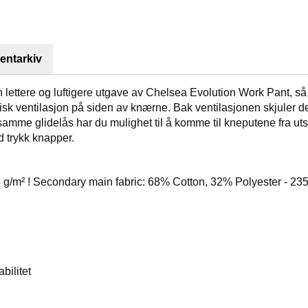
ntarkiv
lettere og luftigere utgave av Chelsea Evolution Work Pant, så
sk ventilasjon på siden av knærne. Bak ventilasjonen skjuler det
mme glidelås har du mulighet til å komme til kneputene fra utsi
d trykk knapper.
 g/m² ! Secondary main fabric: 68% Cotton, 32% Polyester - 23
bilitet