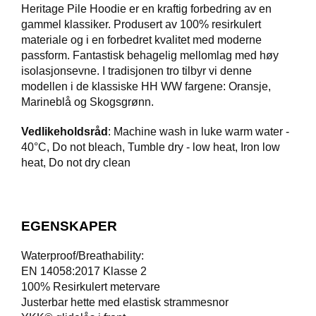
Heritage Pile Hoodie er en kraftig forbedring av en
gammel klassiker. Produsert av 100% resirkulert
F
materiale og i en forbedret kvalitet med moderne
O
T
passform. Fantastisk behagelig mellomlag med høy
T
isolasjonsevne. I tradisjonen tro tilbyr vi denne
Ø
modellen i de klassiske HH WW fargene: Oransje,
Y
Marineblå og Skogsgrønn.
Vedlikeholdsråd
: Machine wash in luke warm water -
H
40°C, Do not bleach, Tumble dry - low heat, Iron low
A
heat, Do not dry clean
N
S
K
E
R
EGENSKAPER
Waterproof/Breathability:
EN 14058:2017 Klasse 2
O
U
100% Resirkulert metervare
T
Justerbar hette med elastisk strammesnor
L