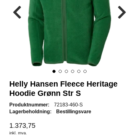
R
B
E
I
D
S
K
L
Æ
R
P
R
Helly Hansen Fleece Heritage
O
Hoodie Grønn Str S
F
I
Produktnummer:
72183-460-S
L
Lagerbeholdning:
Bestillingsvare
K
L
Æ
1.373,75
R
inkl. mva.