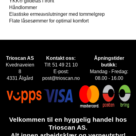
YKK® glidelås i front
E
Håndlommer
T
Elastiske ermeavslutninger med tommelgrep
Flate låsesømmer for optimal komfort
Trioscan AS
Kontakt oss:
Åpningstider
Kvednaveien
Tlf: 51 49 21 10
butikk:
8
E-post:
Mandag - Fredag:
4331 Ålgård
post@trioscan.no
08.00 - 16.00
Velkommen til en hyggelig handel hos
Trioscan AS.
Alt innen arbeidsklær og verneutstyr!