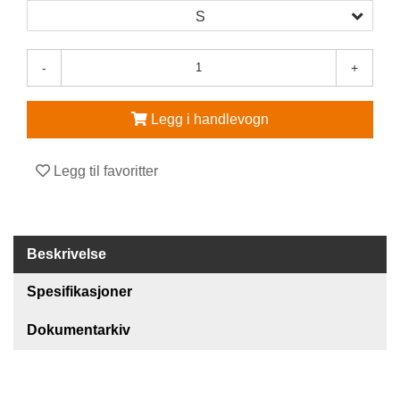
S
V
E
R
-
+
N
E
U
Legg i handlevogn
T
S
T
Legg til favoritter
Y
R
O
G
Beskrivelse
T
I
L
Spesifikasjoner
B
E
Dokumentarkiv
H
Ø
R