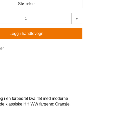
Størrelse
+
Legg i handlevogn
ter
og i en forbedret kvalitet med moderne
 i de klassiske HH WW fargene: Oransje,