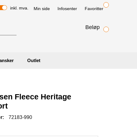
inkl. mva.
Min side
Infosenter
Favoritter
Beløp
ansker
Outlet
sen Fleece Heritage
rt
r:
72183-990