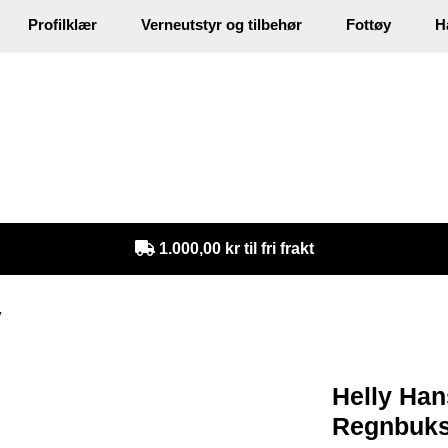
Profilklær
Verneutstyr og tilbehør
Fottøy
H
in
1.000,00 kr til fri frakt
y
Helly Han
Regnbuk