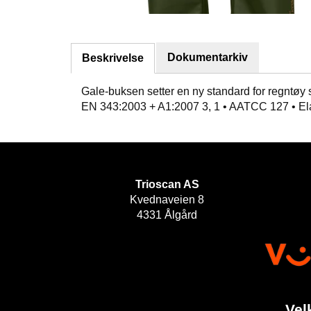
Dokumentarkiv
Beskrivelse
Gale-buksen setter en ny standard for regntøy som
EN 343:2003 + A1:2007 3, 1 • AATCC 127 • Elas
Trioscan AS
Kvednaveien 8
4331 Ålgård
Vel