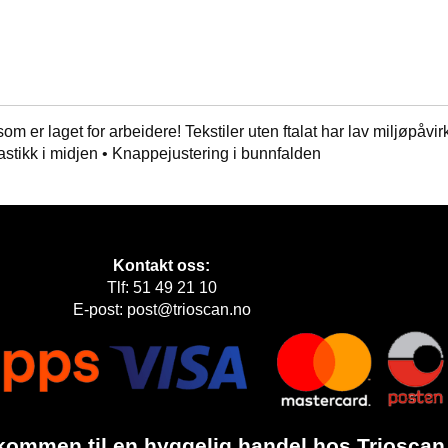
 er laget for arbeidere! Tekstiler uten ftalat har lav miljøpåvirk
tikk i midjen • Knappejustering i bunnfalden
Kontakt oss:
Tlf: 51 49 21 10
E-post: post@trioscan.no
kommen til en hyggelig handel hos Trioscan