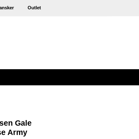
0
ansker
Outlet
kl. mva.
Min side
Infosenter
Favoritter
sen Gale
se Army