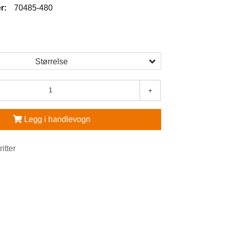
r:
70485-480
Størrelse
+
Legg i handlevogn
ritter