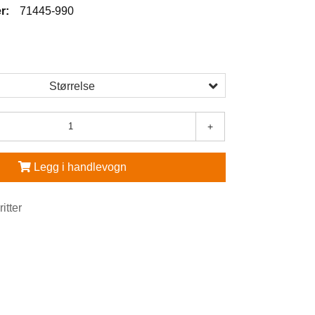
r:
71445-990
Størrelse
+
Legg i handlevogn
ritter