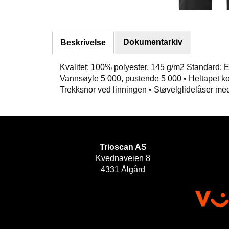
Dokumentarkiv
Beskrivelse
Kvalitet: 100% polyester, 145 g/m2 Standard: E
Vannsøyle 5 000, pustende 5 000 • Heltapet konst
Trekksnor ved linningen • Støvelglidelåser med
Trioscan AS
Kvednaveien 8
4331 Ålgård