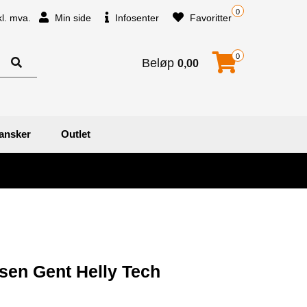
0
kl. mva.
Min side
Infosenter
Favoritter
0
Beløp
0,00
ansker
Outlet
sen Gent Helly Tech