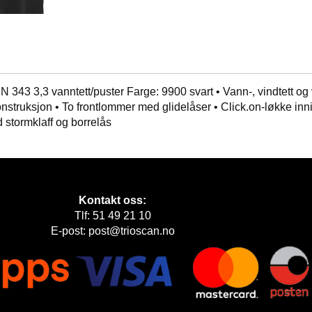
N 343 3,3 vanntett/puster Farge: 9900 svart • Vann-, vindtett og
ruksjon • To frontlommer med glidelåser • Click.on-løkke inni lin
 stormklaff og borrelås
Kontakt oss:
Tlf: 51 49 21 10
E-post: post@trioscan.no