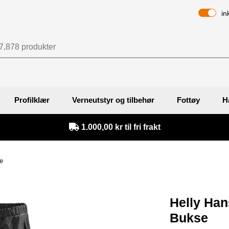
in
Profilklær
Verneutstyr og tilbehør
Fottøy
H
1.000,00 kr til fri frakt
e
Helly Han
Bukse