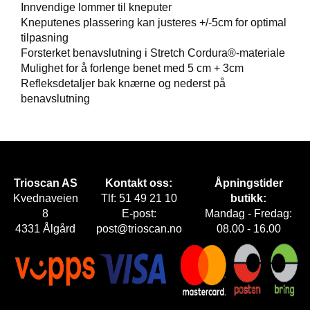
Innvendige lommer til kneputer
Kneputenes plassering kan justeres +/-5cm for optimal
F
tilpasning
O
Forsterket benavslutning i Stretch Cordura®-materiale
T
T
Mulighet for å forlenge benet med 5 cm + 3cm
Ø
Refleksdetaljer bak knærne og nederst på
Y
benavslutning
H
A
N
S
Trioscan AS
Kontakt oss:
Åpningstider
K
Kvednaveien
Tlf: 51 49 21 10
butikk:
E
8
E-post:
Mandag - Fredag:
R
4331 Ålgård
post@trioscan.no
08.00 - 16.00
O
U
T
L