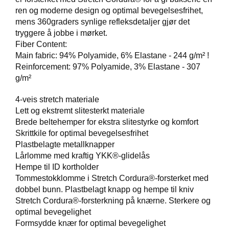
ren og moderne design og optimal bevegelsesfrihet,
V
mens 360graders synlige refleksdetaljer gjør det
E
tryggere å jobbe i mørket.
R
Fiber Content:
N
Main fabric: 94% Polyamide, 6% Elastane - 244 g/m² !
E
Reinforcement: 97% Polyamide, 3% Elastane - 307
U
T
g/m²
S
T
4-veis stretch materiale
Y
Lett og ekstremt slitesterkt materiale
R
Brede beltehemper for ekstra slitestyrke og komfort
O
Skrittkile for optimal bevegelsesfrihet
G
Plastbelagte metallknapper
T
I
Lårlomme med kraftig YKK®-glidelås
L
Hempe til ID kortholder
B
Tommestokklomme i Stretch Cordura®-forsterket med
E
dobbel bunn. Plastbelagt knapp og hempe til kniv
H
Stretch Cordura®-forsterkning på knærne. Sterkere og
Ø
optimal bevegelighet
R
Formsydde knær for optimal bevegelighet