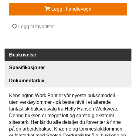
R
B
Legg i handlevogn
E
I
D
Legg til favoritter
S
K
L
Æ
R
Beskrivelse
Spesifikasjoner
P
R
Dokumentarkiv
O
F
Kensington Work Pant er vår nyeste buksemodell –
I
uten verktøylommer - på beste nivå i et allerede
L
fantastisk bukseutvalg fra Helly Hansen Workwear.
K
L
Denne buksen er meget lett og samtidig ekstremt
Æ
slitesterk. Her får du alle detaljer du forventer å finne
R
på en arbeidsbukse. Knærne og tommestokklommen
er forsterket med Stretch Cordura® for å gi buksene en