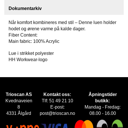
Dokumentarkiv
F
O
T
Når komfort kombineres med stil – Denne luen holder
T
hodet og ørene varme på kalde dager.
Ø
Fiber Content:
Y
Main fabric: 100% Acrylic
Lue i strikket polyester
H
HH Workwear-logo
A
N
S
K
E
R
Trioscan AS
Kontakt oss:
Åpningstider
Kvednaveien
Tlf: 51 49 21 10
butikk:
8
E-post:
Mandag - Fredag:
O
4331 Ålgård
post@trioscan.no
08.00 - 16.00
U
T
L