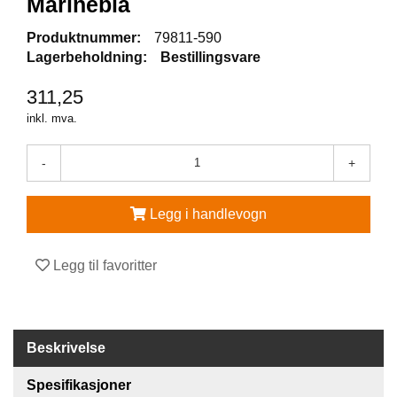
Marineblå
V
Produktnummer:
79811-590
E
Lagerbeholdning:
Bestillingsvare
R
N
311,25
E
U
inkl. mva.
T
S
-
+
T
Y
R
Legg i handlevogn
O
G
T
Legg til favoritter
I
L
B
E
H
Beskrivelse
Ø
R
Spesifikasjoner