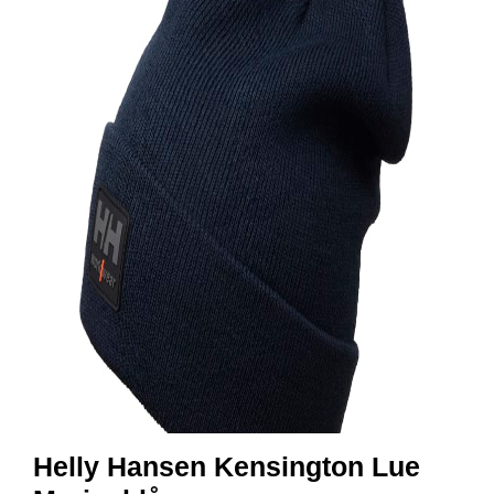
R
B
E
I
D
S
K
L
Æ
R
P
R
O
F
I
L
K
L
Æ
R
Helly Hansen Kensington Lue