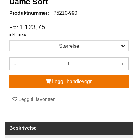
Dame Sort
V
Produktnummer:
75210-990
E
R
1.123,75
Fra:
N
inkl. mva.
E
U
Størrelse
T
S
T
-
+
Y
R
O
Legg i handlevogn
G
T
I
Legg til favoritter
L
B
E
H
Ø
Beskrivelse
R