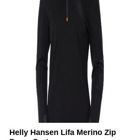
R
B
E
I
D
S
K
L
Æ
R
P
R
O
F
I
L
K
L
Æ
R
Helly Hansen Lifa Merino Zip