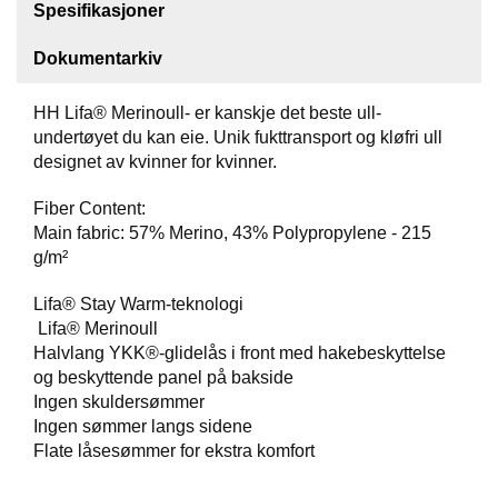
Spesifikasjoner
F
Dokumentarkiv
O
T
T
HH Lifa® Merinoull- er kanskje det beste ull-
Ø
undertøyet du kan eie. Unik fukttransport og kløfri ull
Y
designet av kvinner for kvinner.
Fiber Content:
H
Main fabric: 57% Merino, 43% Polypropylene - 215
A
g/m²
N
S
Lifa® Stay Warm-teknologi
K
Lifa® Merinoull
E
R
Halvlang YKK®-glidelås i front med hakebeskyttelse
og beskyttende panel på bakside
Ingen skuldersømmer
Ingen sømmer langs sidene
O
U
Flate låsesømmer for ekstra komfort
T
L