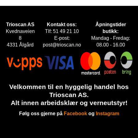
E
T
Trioscan AS
Kontakt oss:
Åpningstider
Kvednaveien
Tlf: 51 49 21 10
butikk:
8
E-post:
Mandag - Fredag:
4331 Ålgård
post@trioscan.no
08.00 - 16.00
Velkommen til en hyggelig handel hos
Trioscan AS.
Alt innen arbeidsklær og verneutstyr!
Følg oss gjerne på
Facebook
og
Instagram