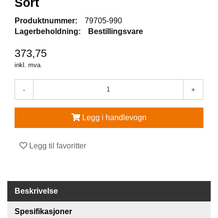
Sort
V
Produktnummer:
79705-990
E
Lagerbeholdning:
Bestillingsvare
R
N
373,75
E
U
inkl. mva.
T
S
-
+
T
Y
R
Legg i handlevogn
O
G
T
Legg til favoritter
I
L
B
E
H
Beskrivelse
Ø
R
Spesifikasjoner