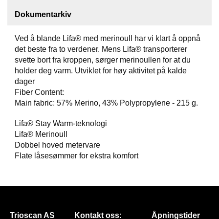
Dokumentarkiv
F
O
T
Ved å blande Lifa® med merinoull har vi klart å oppnå
T
det beste fra to verdener. Mens Lifa® transporterer
Ø
svette bort fra kroppen, sørger merinoullen for at du
Y
holder deg varm. Utviklet for høy aktivitet på kalde
dager
Fiber Content:
H
Main fabric: 57% Merino, 43% Polypropylene - 215 g.
A
N
Lifa® Stay Warm-teknologi
S
Lifa® Merinoull
K
Dobbel hoved metervare
E
R
Flate låsesømmer for ekstra komfort
O
U
T
Trioscan AS
Kontakt oss:
Åpningstider
L