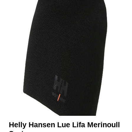
R
B
E
I
D
S
K
L
Æ
R
P
R
O
F
I
L
K
L
Æ
R
Helly Hansen Lue Lifa Merinoull