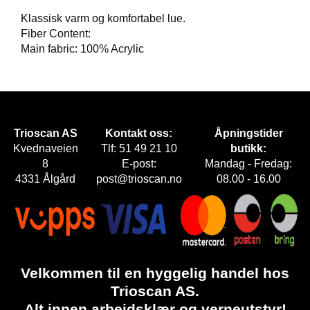
Klassisk varm og komfortabel lue.
F
Fiber Content:
O
Main fabric: 100% Acrylic
T
T
Ø
Y
Trioscan AS
Kontakt oss:
Åpningstider
H
Kvednaveien
Tlf: 51 49 21 10
butikk:
A
8
E-post:
Mandag - Fredag:
N
4331 Ålgård
post@trioscan.no
08.00 - 16.00
S
K
E
R
O
Velkommen til en hyggelig handel hos
U
Trioscan AS.
T
L
Alt innen arbeidsklær og verneutstyr!