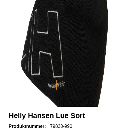
R
B
E
I
D
S
K
L
Æ
R
P
R
O
F
I
L
K
L
Helly Hansen Lue Sort
Æ
R
Produktnummer:
79830-990