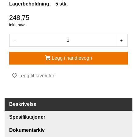
Lagerbeholdning:
5 stk.
V
248,75
E
R
inkl. mva.
N
E
-
+
U
T
S
Legg i handlevogn
T
Y
R
O
Legg til favoritter
G
T
I
L
Beskrivelse
B
E
H
Spesifikasjoner
Ø
R
Dokumentarkiv