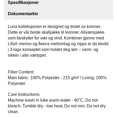
Spesifikasjoner
F
Dokumentarkiv
O
T
T
Luna kolleksjonen er designet og testet av kvinner.
Ø
Dette er vår beste skalljakke til kvinner. Allværsjakke
Y
som beskytter for vær og vind. Kombiner gjerne med
Lifa® merino og fleece mellomlag og vipps er du kledd
i 3-lags konseptet som holder deg tørr – varm- og
H
sikker i alle værtyper.
A
N
S
Fiber Content:
K
Main fabric: 100% Polyester - 215 g/m² ! Lining: 100%
E
R
Polyester
Care Instructions:
Machine wash in luke warm water - 40°C, Do not
O
U
bleach, Tumble dry - low heat, Do not iron, Do not dry
T
clean
L