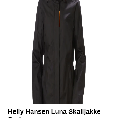
R
B
E
I
D
S
K
L
Æ
R
P
R
O
F
I
L
K
L
Æ
R
Helly Hansen Luna Skalljakke