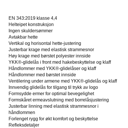
E
T
EN 343:2019 klasse 4,4
Helteipet konstruksjon
Ingen skuldersømmer
Avtakbar hette
Vertikal og horisontal hette-justering
Justerbar krage med elastisk strammesnor
Høy krage med børstet polyester innside
YKK®-glidelås i front med hakebeskyttelse og klaff
Håndlommer med YKK®-glidelåser og klaff
Håndlommer med børstet innside
Ventilering under armene med YKK®-glidelås og klaff
Innvendig glidelås for tilgang til trykk av logo
Formsydde ermer for optimal bevegelighet
Formskåret ermeavslutning med borrelåsjustering
Justerbar linning med elastisk strammesnor i
håndlommen
Forlenget rygg for økt komfort og beskyttelse
Refleksdetaljer