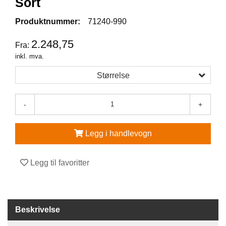
Sort
V
Produktnummer:
71240-990
E
R
2.248,75
Fra:
N
inkl. mva.
E
U
Størrelse
T
S
T
-
+
Y
R
O
Legg i handlevogn
G
T
I
Legg til favoritter
L
B
E
H
Ø
Beskrivelse
R