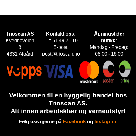
Trioscan AS
Kontakt oss:
Åpningstider
Kvednaveien
Tlf: 51 49 21 10
butikk:
8
E-post:
Mandag - Fredag:
4331 Ålgård
post@trioscan.no
08.00 - 16.00
Velkommen til en hyggelig handel hos
Trioscan AS.
Alt innen arbeidsklær og verneutstyr!
Følg oss gjerne på
Facebook
og
Instagram