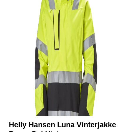
R
B
E
I
D
S
K
L
Æ
R
P
R
O
F
I
L
K
L
Æ
R
Helly Hansen Luna Vinterjakke