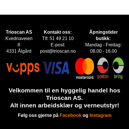
E
T
Trioscan AS
Kontakt oss:
Åpningstider
Kvednaveien
Tlf: 51 49 21 10
butikk:
8
E-post:
Mandag - Fredag:
4331 Ålgård
post@trioscan.no
08.00 - 16.00
Velkommen til en hyggelig handel hos
Trioscan AS.
Alt innen arbeidsklær og verneutstyr!
Følg oss gjerne på
Facebook
og
Instagram