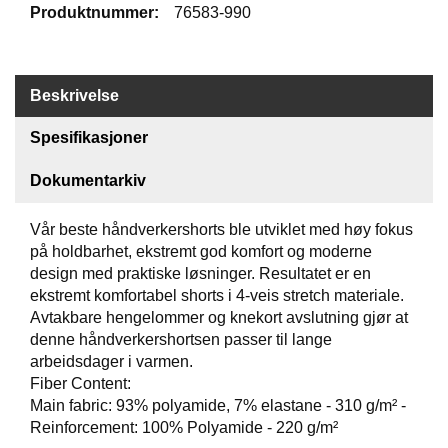
Produktnummer:
76583-990
V
E
R
N
Beskrivelse
E
U
Spesifikasjoner
T
S
Dokumentarkiv
T
Y
R
Vår beste håndverkershorts ble utviklet med høy fokus
O
på holdbarhet, ekstremt god komfort og moderne
G
design med praktiske løsninger. Resultatet er en
T
ekstremt komfortabel shorts i 4-veis stretch materiale.
I
Avtakbare hengelommer og knekort avslutning gjør at
L
denne håndverkershortsen passer til lange
B
E
arbeidsdager i varmen.
H
Fiber Content:
Ø
Main fabric: 93% polyamide, 7% elastane - 310 g/m² -
R
Reinforcement: 100% Polyamide - 220 g/m²