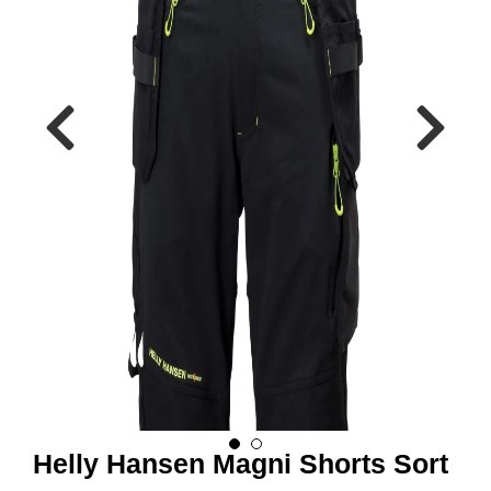
R
B
E
I
D
S
K
L
Æ
R
P
R
O
F
I
L
K
L
Æ
R
Helly Hansen Magni Shorts Sort