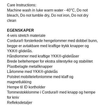
Care Instructions:
F
Machine wash in luke warm water - 40°C, Do not
O
bleach, Do not tumble dry, Do not iron, Do not dry
T
clean
T
Ø
EGENSKAPER
Y
4-veis stretch materiale
Cordura® forsterkede hengelommer med dobbel bunn,
begge er avtakbare med kraftige trykk knapper og
H
YKK® glidelås.
A
Håndlommer med kraftige YKK®-glidelåser
N
S
Brede beltehemper for ekstra slitestyrke og stabilitet
K
Plastbelagte metallknapper
E
Lårlomme med YKK®-glidelås
R
Polstret mobiltelefonlomme med klaff og
magnetlukking
Hempe til ID kortholder
O
Tommestokklomme i Cordura® med knapp og hempe
U
for kniv
T
Refleksdetaljer
L