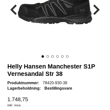
R
B
E
I
D
S
K
L
Æ
R
P
R
Helly Hansen Manchester S1P
O
Vernesandal Str 38
F
I
Produktnummer:
78420-930-38
L
Lagerbeholdning:
Bestillingsvare
K
L
Æ
1.748,75
R
inkl. mva.