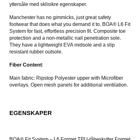
yttersåle med sklisikre egenskaper.
F
Manchester has no gimmicks, just great safety
O
T
footwear that does what you demand it to. BOA® L6 Fit
T
System for fast, effortless precision fit. Composite toe
Ø
protection and a non-metallic nail penetration sole.
Y
They have a lightweight EVA midsole and a slip
resistant rubber outsole.
H
Fiber Content
:
A
N
Main fabric: Ripstop Polyester upper with Microfiber
S
overlays. Open mesh panels for additional ventilation.
K
E
R
EGENSKAPER
O
U
T
L
BOA® Fit System – L6 Formet TPU-tåbeskytter Formet