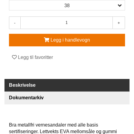
38
V
E
R
-
+
N
E
U
Legg i handlevogn
T
S
T
Legg til favoritter
Y
R
O
G
Beskrivelse
T
I
L
Dokumentarkiv
B
E
H
Ø
Bra metallfri vernesandaler med alle basis
R
sertifiseringer. Lettvekts EVA mellomsåle og gummi