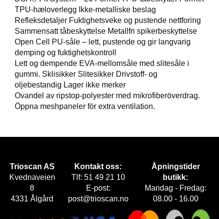
E
TPU-hæloverlegg Ikke-metalliske beslag
T
Refleksdetaljer Fuktighetsveke og pustende nettforing
Sammensatt tåbeskyttelse Metallfri spikerbeskyttelse
Open Cell PU-såle – lett, pustende og gir langvarig
demping og fuktighetskontroll
Lett og dempende EVA-mellomsåle med slitesåle i
gummi. Sklisikker Slitesikker Drivstoff- og
oljebestandig Lager ikke merker
Ovandel av ripstop-polyester med mikrofiberöverdrag.
Öppna meshpaneler för extra ventilation.
Trioscan AS
Kontakt oss:
Åpningstider
Kvednaveien
Tlf: 51 49 21 10
butikk:
8
E-post:
Mandag - Fredag:
4331 Ålgård
post@trioscan.no
08.00 - 16.00