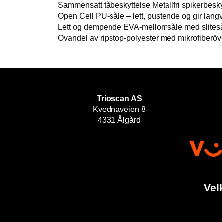
Sammensatt tåbeskyttelse Metallfri spikerbesky
Open Cell PU-såle – lett, pustende og gir lang
Lett og dempende EVA-mellomsåle med slitesåle 
Ovandel av ripstop-polyester med mikrofiberöv
Trioscan AS
Kvednaveien 8
4331 Ålgård
Vel