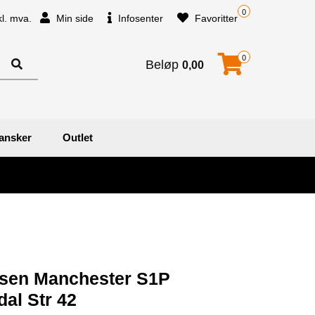
0
kl. mva.
Min side
Infosenter
Favoritter
0
Beløp
0,00
ansker
Outlet
nsen Manchester S1P
al Str 42