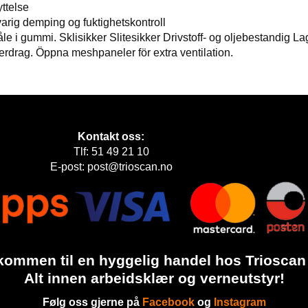
ttelse
varig demping og fuktighetskontroll
i gummi. Sklisikker Slitesikker Drivstoff- og oljebestandig La
erdrag. Öppna meshpaneler för extra ventilation.
Kontakt oss:
Tlf: 51 49 21 10
E-post: post@trioscan.no
kommen til en hyggelig handel hos Trioscan
Alt innen arbeidsklær og verneutstyr!
Følg oss gjerne på
Facebook
og
Instagram