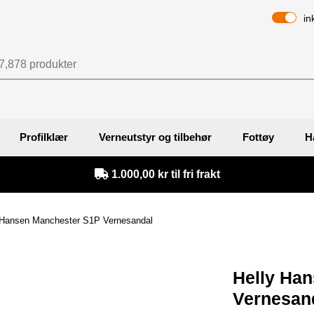
in
Profilklær
Verneutstyr og tilbehør
Fottøy
H
1.000,00 kr til fri frakt
 Hansen Manchester S1P Vernesandal
Helly Ha
Vernesand