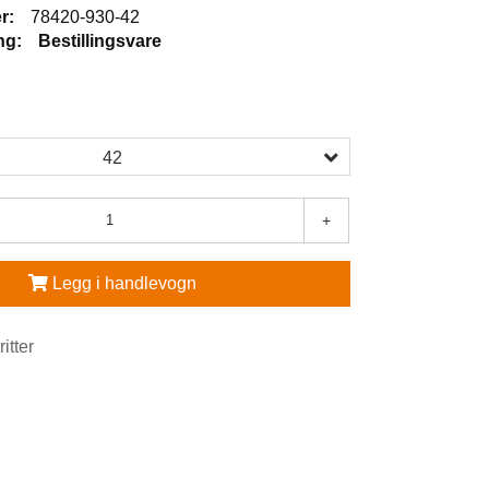
r:
78420-930-42
ng:
Bestillingsvare
42
+
Legg i handlevogn
ritter