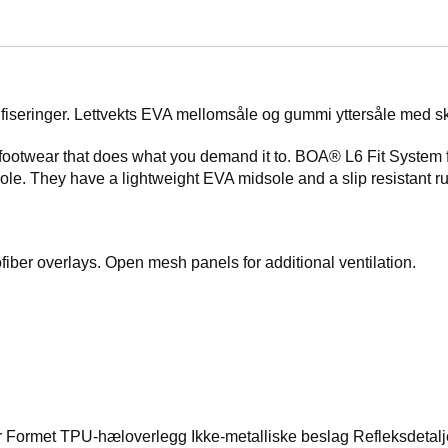
tifiseringer. Lettvekts EVA mellomsåle og gummi yttersåle med s
ootwear that does what you demand it to. BOA® L6 Fit System for 
sole. They have a lightweight EVA midsole and a slip resistant r
fiber overlays. Open mesh panels for additional ventilation.
Formet TPU-hæloverlegg Ikke-metalliske beslag Refleksdetalje