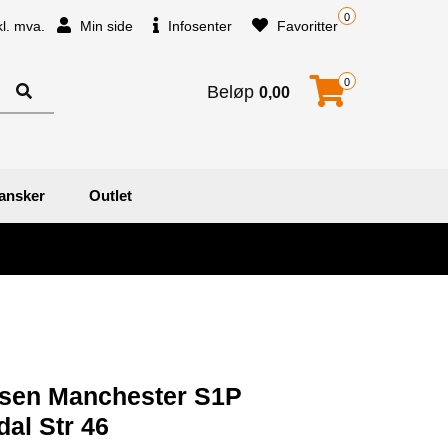
0
kl. mva.
Min side
Infosenter
Favoritter
0
Beløp
0,00
ansker
Outlet
nsen Manchester S1P
al Str 46