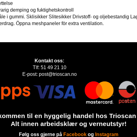
ttelse
varig demping og fuktighetskontroll
i gummi. Sklisikker Slitesikker Drivstoff- og oljebestandig La
erdrag. Öppna meshpaneler för extra ventilation.
Kontakt oss:
Tlf: 51 49 21 10
E-post: post@trioscan.no
kommen til en hyggelig handel hos Trioscan
Alt innen arbeidsklær og verneutstyr!
Følg oss gjerne på
Facebook
og
Instagram