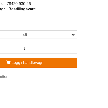
r:
78420-930-46
ng:
Bestillingsvare
46
+
Legg i handlevogn
ritter