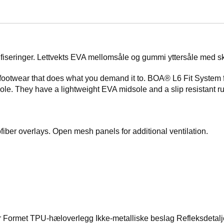
tifiseringer. Lettvekts EVA mellomsåle og gummi yttersåle med s
ootwear that does what you demand it to. BOA® L6 Fit System for 
sole. They have a lightweight EVA midsole and a slip resistant r
fiber overlays. Open mesh panels for additional ventilation.
Formet TPU-hæloverlegg Ikke-metalliske beslag Refleksdetalje