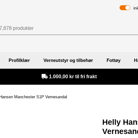
in
Profilklær
Verneutstyr og tilbehør
Fottøy
H
1.000,00 kr til fri frakt
 Hansen Manchester S1P Vernesandal
Helly Ha
Vernesand