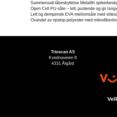
Sammensatt tåbeskyttelse Metallfri spikerbesky
Open Cell PU-såle – lett, pustende og gir lang
Lett og dempende EVA-mellomsåle med slitesåle 
Ovandel av ripstop-polyester med mikrofiberöv
Trioscan AS
Kvednaveien 8
4331 Ålgård
Vel