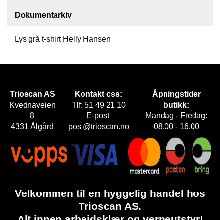
Dokumentarkiv
F
O
T
Lys grå t-shirt Helly Hansen
T
Ø
Y
Trioscan AS
Kontakt oss:
Åpningstider
H
Kvednaveien
Tlf: 51 49 21 10
butikk:
A
8
E-post:
Mandag - Fredag:
N
4331 Ålgård
post@trioscan.no
08.00 - 16.00
S
K
E
R
O
Velkommen til en hyggelig handel hos
U
Trioscan AS.
T
L
Alt innen arbeidsklær og verneutstyr!