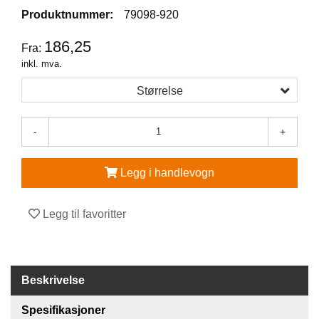
Produktnummer:
79098-920
V
E
186,25
Fra:
R
inkl. mva.
N
E
Størrelse
U
T
S
-
+
T
Y
R
Legg i handlevogn
O
G
T
Legg til favoritter
I
L
B
E
H
Beskrivelse
Ø
R
Spesifikasjoner