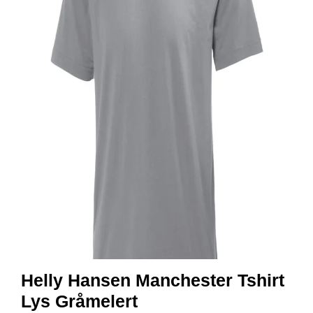
R
B
E
I
D
S
K
L
Æ
R
P
R
O
F
I
L
K
L
Helly Hansen Manchester Tshirt
Æ
R
Lys Gråmelert