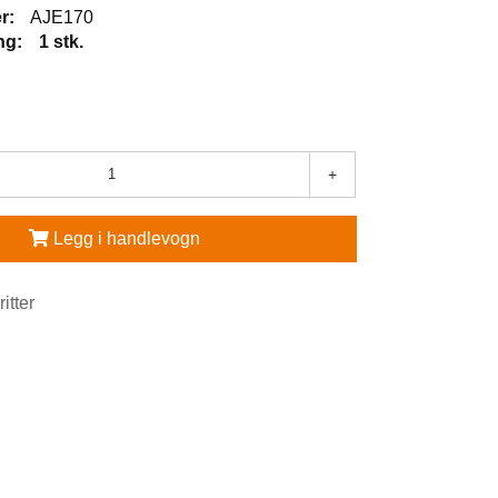
r:
AJE170
ng:
1 stk.
+
Legg i handlevogn
ritter