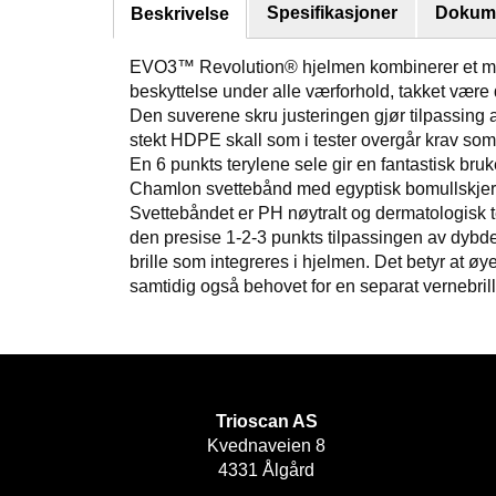
Spesifikasjoner
Dokume
Beskrivelse
EVO3™ Revolution® hjelmen kombinerer et mege
beskyttelse under alle værforhold, takket være
Den suverene skru justeringen gjør tilpassing a
stekt HDPE skall som i tester overgår krav som
En 6 punkts terylene sele gir en fantastisk br
Chamlon svettebånd med egyptisk bomullskjer
Svettebåndet er PH nøytralt og dermatologisk t
den presise 1-2-3 punkts tilpassingen av dybd
brille som integreres i hjelmen. Det betyr at øy
samtidig også behovet for en separat vernebril
Trioscan AS
Kvednaveien 8
4331 Ålgård