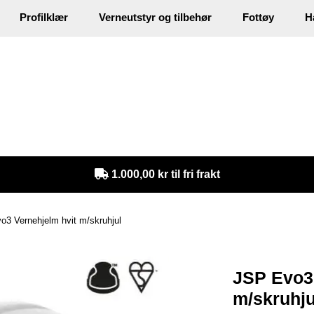
Profilklær
Verneutstyr og tilbehør
Fottøy
H
in
1.000,00 kr til fri frakt
o3 Vernehjelm hvit m/skruhjul
JSP Evo3 
m/skruhju