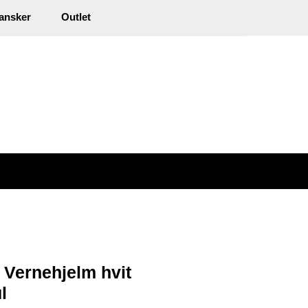
0
ansker
Outlet
kl. mva.
Min side
Infosenter
Favoritter
Vernehjelm hvit
l