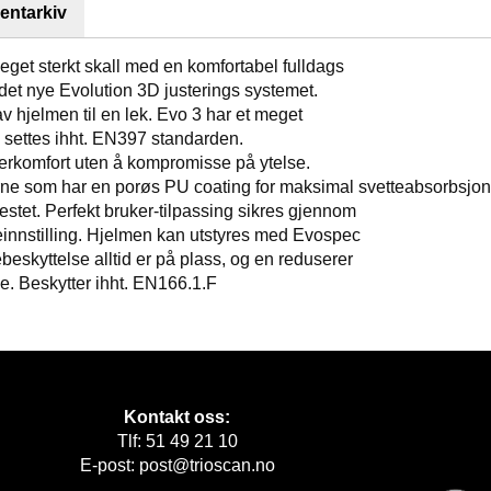
ntarkiv
t sterkt skall med en komfortabel fulldags
 det nye Evolution 3D justerings systemet.
v hjelmen til en lek. Evo 3 har et meget
 settes ihht. EN397 standarden.
ukerkomfort uten å kompromisse på ytelse.
ne som har en porøs PU coating for maksimal svetteabsorbsjon
estet. Perfekt bruker-tilpassing sikres gjennom
einnstilling. Hjelmen kan utstyres med Evospec
ebeskyttelse alltid er på plass, og en reduserer
le. Beskytter ihht. EN166.1.F
Kontakt oss:
Tlf: 51 49 21 10
E-post: post@trioscan.no