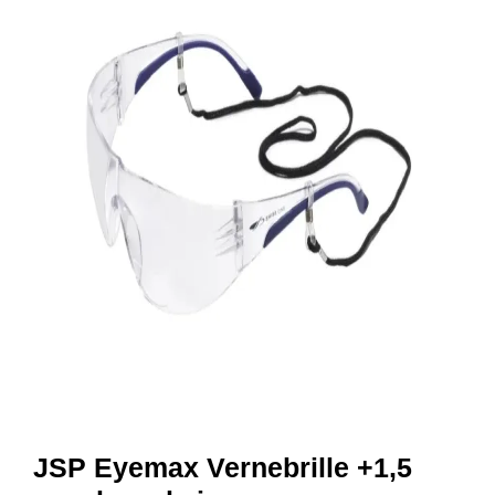
R
B
E
I
D
S
K
L
Æ
R
P
R
O
F
I
L
K
L
Æ
R
JSP Eyemax Vernebrille +1,5