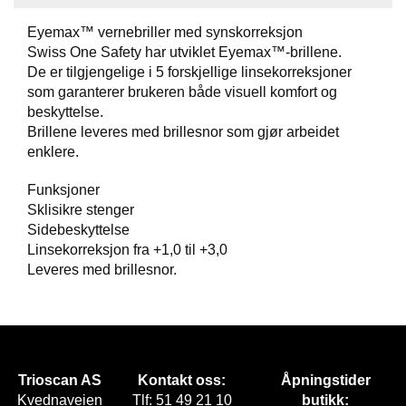
Eyemax™ vernebriller med synskorreksjon
F
Swiss One Safety har utviklet Eyemax™-brillene.
O
T
De er tilgjengelige i 5 forskjellige linsekorreksjoner
T
som garanterer brukeren både visuell komfort og
Ø
beskyttelse.
Y
Brillene leveres med brillesnor som gjør arbeidet
enklere.
H
Funksjoner
A
Sklisikre stenger
N
Sidebeskyttelse
S
Linsekorreksjon fra +1,0 til +3,0
K
Leveres med brillesnor.
E
R
O
U
Trioscan AS
Kontakt oss:
Åpningstider
T
Kvednaveien
Tlf: 51 49 21 10
butikk:
L