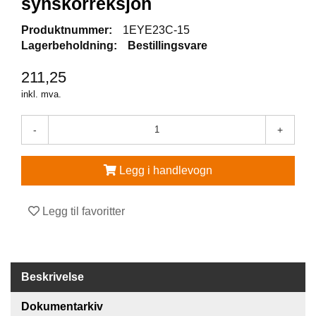
synskorreksjon
V
Produktnummer:
1EYE23C-15
E
Lagerbeholdning:
Bestillingsvare
R
N
211,25
E
U
inkl. mva.
T
S
-
+
T
Y
R
Legg i handlevogn
O
G
T
Legg til favoritter
I
L
B
E
H
Beskrivelse
Ø
R
Dokumentarkiv