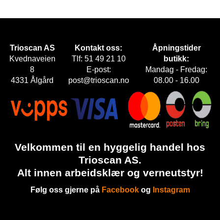
F
O
T
T
Trioscan AS
Kontakt oss:
Åpningstider
Ø
Kvednaveien
Tlf: 51 49 21 10
butikk:
Y
8
E-post:
Mandag - Fredag:
4331 Ålgård
post@trioscan.no
08.00 - 16.00
H
A
N
S
K
Velkommen til en hyggelig handel hos
E
R
Trioscan AS.
Alt innen arbeidsklær og verneutstyr!
O
Følg oss gjerne på
Facebook
og
Instagram
U
T
L