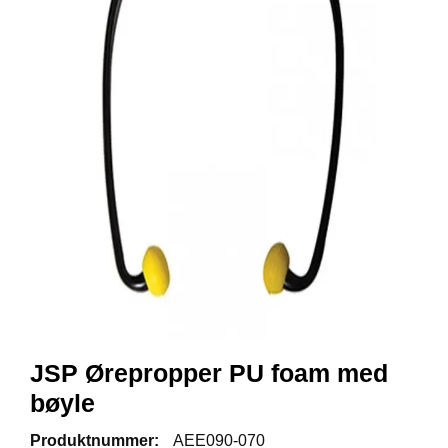
R
B
E
I
D
S
K
L
Æ
R
P
R
O
F
I
L
K
JSP Ørepropper PU foam med
L
Æ
bøyle
R
Produktnummer:
AEE090-070