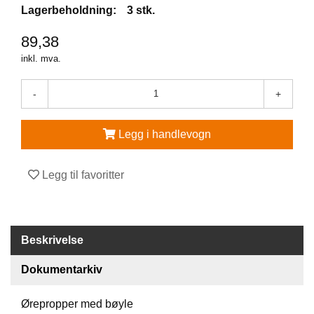
Lagerbeholdning:
3 stk.
V
89,38
E
R
inkl. mva.
N
E
U
-
+
T
S
T
Legg i handlevogn
Y
R
O
Legg til favoritter
G
T
I
L
B
Beskrivelse
E
H
Dokumentarkiv
Ø
R
Ørepropper med bøyle